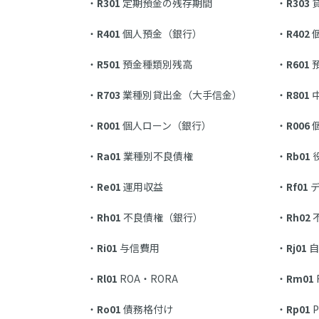
R301
定期預金の残存期間
R303
R401
個人預金（銀行）
R402
R501
預金種類別残高
R601
R703
業種別貸出金（大手信金）
R801
R001
個人ローン（銀行）
R006
Ra01
業種別不良債権
Rb01
Re01
運用収益
Rf01
デ
Rh01
不良債権（銀行）
Rh02
Ri01
与信費用
Rj01
自
Rl01
ROA・RORA
Rm01
Ro01
債務格付け
Rp01
P