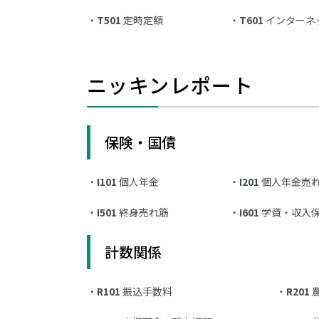
T501
定時定額
T601
インターネ
ニッキンレポート
保険・国債
I101
個人年金
I201
個人年金売
I501
終身売れ筋
I601
学資・収入
計数関係
R101
振込手数料
R201