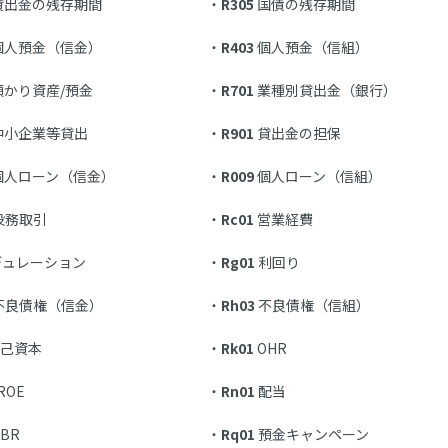
貸出金の残存期間
R305
国債の残存期間
個人預金（信金）
R403
個人預金（信組）
預かり資産/預金
R701
業種別貸出金（銀行）
中小企業等貸出
R901
貸出金の担保
個人ローン（信金）
R009
個人ローン（信組）
役務取引
Rc01
営業経費
ュレーション
Rg01
利回り
不良債権（信金）
Rh03
不良債権（信組）
己資本
Rk01
OHR
ROE
Rn01
配当
BR
Rq01
預金キャンペーン