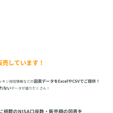
販売しています！
図表データをExcelやCSVでご提供！
ッキン投信情報などの
れない
データが盛りだくさん！
に掲載のNISA口座数・販売額の図表を