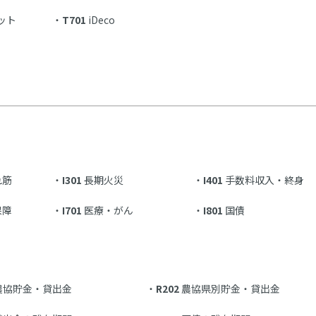
ット
T701
iDeco
れ筋
I301
長期火災
I401
手数料収入・終身
保障
I701
医療・がん
I801
国債
農協貯金・貸出金
R202
農協県別貯金・貸出金