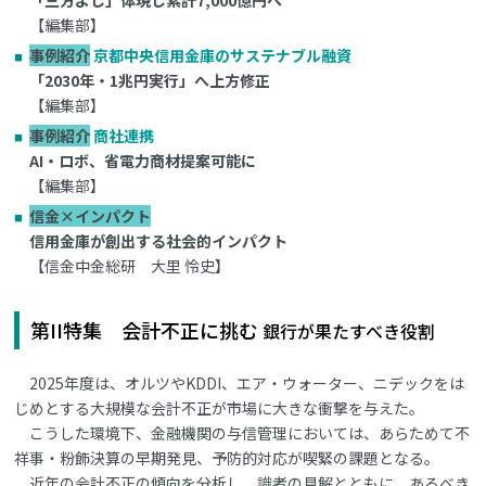
【編集部】
事例紹介
京都中央信用金庫のサステナブル融資
「2030年・1兆円実行」へ上方修正
【編集部】
事例紹介
商社連携
AI・ロボ、省電力商材提案可能に
【編集部】
信金×インパクト
信用金庫が創出する社会的インパクト
【信金中金総研 大里 怜史】
第II特集 会計不正に挑む
銀行が果たすべき役割
2025年度は、オルツやKDDI、エア・ウォーター、ニデックをは
じめとする大規模な会計不正が市場に大きな衝撃を与えた。
こうした環境下、金融機関の与信管理においては、あらためて不
祥事・粉飾決算の早期発見、予防的対応が喫緊の課題となる。
近年の会計不正の傾向を分析し、識者の見解とともに、あるべき