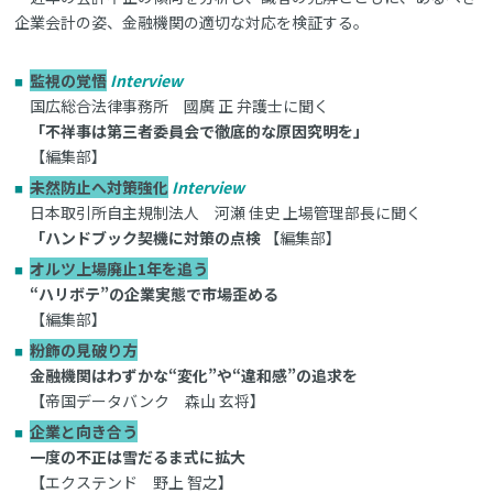
企業会計の姿、金融機関の適切な対応を検証する。
監視の覚悟
Interview
国広総合法律事務所 國廣 正 弁護士に聞く
「不祥事は第三者委員会で徹底的な原因究明を」
【編集部】
未然防止へ対策強化
Interview
日本取引所自主規制法人 河瀬 佳史 上場管理部長に聞く
「ハンドブック契機に対策の点検
【編集部】
オルツ上場廃止1年を追う
“ハリボテ”の企業実態で市場歪める
【編集部】
粉飾の見破り方
金融機関はわずかな“変化”や“違和感”の追求を
【帝国データバンク 森山 玄将】
企業と向き合う
一度の不正は雪だるま式に拡大
【エクステンド 野上 智之】