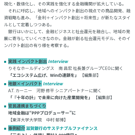
視化・数値化し、その実践を強化する金融機関が拡大している。
それに呼応し、地域へのインパクト創出の視点での商品開発、融
資戦略も進み、「金利＋インパクト創出＋将来性」が新たなスタイ
ルとして定着しつつある。
銀行はいかにして、金融ビジネスと社会還元を融合し、地域の発
展に寄与していくべきなのか。金融が創る社会還元モデル、そのイ
ンパクト創出の有り様を考察する。
実践 インパクト創出
Interview
りそなホールディングス 南 昌宏 社長兼グループCEOに聞く
「エコシステム広げ、Winの連鎖を」
【編集部】
地銀×インパクト
Interview
A.T. カーニー 河野 修平 シニアパートナーに聞く
「『十年の計』で未来に向けた産業開発を」
【編集部】
官民連携まちづくり
地域金融は“PPPプロデューサー”に
【東洋大学大学院 中村 郁博】
事例紹介
滋賀銀行のサステナブルファイナンス
「三方よし」体現し累計7,000億円へ