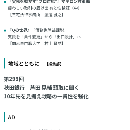
『実務を動かす“プロ対応”』マネロン対策編
疑わしい取引の届け出 有効性検証（中）
【三宅法律事務所 渡邊 雅之】
『Qの世界』
「債務免除益課税」
支援を「条件変更」から「出口設計」へ
【開志専門職大学 村山 賢誌】
地域とともに
【編集部】
第299回
秋田銀行 芦田 晃輔 頭取に聞く
10年先を見据え戦略の一貫性を強化
AD