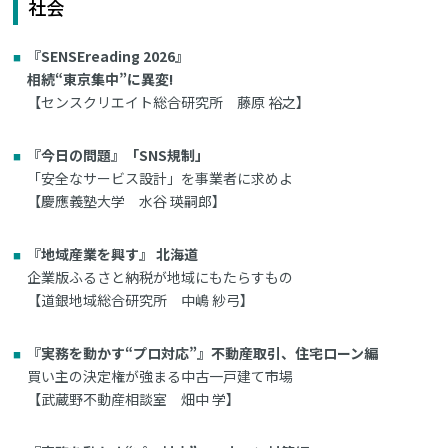
社会
『SENSEreading 2026』
相続“東京集中”に異変!
【センスクリエイト総合研究所 藤原 裕之】
『今日の問題』「SNS規制」
「安全なサービス設計」を事業者に求めよ
【慶應義塾大学 水谷 瑛嗣郎】
『地域産業を興す』 北海道
企業版ふるさと納税が地域にもたらすもの
【道銀地域総合研究所 中嶋 紗弓】
『実務を動かす“プロ対応”』不動産取引、住宅ローン編
買い主の決定権が強まる中古一戸建て市場
【武蔵野不動産相談室 畑中 学】