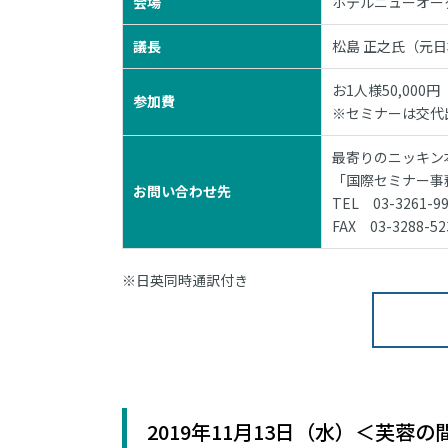
会場
ホテルニューオー
議長
松島 正之氏（元日
お1人様50,000
参加費
※セミナーは交代
最寄りのニッキン
「国際セミナー事
お問い合わせ先
TEL 03-3261-9
FAX 03-3288-52
※日英同時通訳付き
2019年11月13日（水）＜芙蓉の