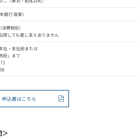
タニ（東京・紀尾井町）
本銀行 理事）
円（消費税別）
出席しても差し支えありません
本社・支社局または
務局」まで
971
38
申込書はこちら
間＞