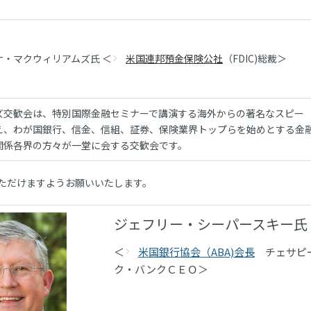
ナ・マクウィリアムズ氏 ＜
米国連邦預金保険公社
（FDIC)総裁＞
ズ交歓会は、特別国際金融セミナーで講演する海外からの著名なスピー
え、わが国銀行、信金、信組、証券、保険業界トップらを始めとする金
関係各界の方々が一堂に会する交歓会です。
ただけますようお願いいたします。
ジェフリー・シーパースキー氏
＜
米国銀行協会（ABA)会長
チェサピ
ク・バンクＣＥＯ＞