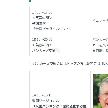
17:05～17:50
＜芙蓉の間＞
イェレー
基調講演
「金融パラダイムシフト」
18:10～20:00
バンカー
＜芙蓉の間＞
カーを交
バンカーズ交歓会
界首脳、
※バンカーズ交歓会にはトップの方に是非ご参加い
14:30～15:15
米国リージョナル
「米国バンキング：常に変化する世