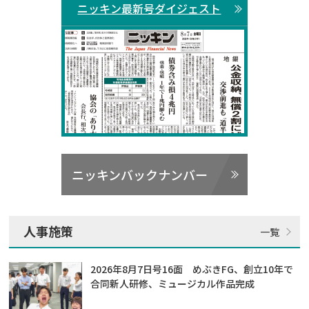
ニッキン最新号ダイジェスト
ニッキンバックナンバー
人事施策
2026年8月7日号16面 めぶきFG、創立10年で
合同新人研修、ミュージカル作品完成