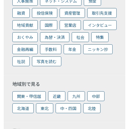
人事施策
ネット・システム
預金
融資
投信保険
資産管理
取引先支援
地域貢献
国際
営業店
インタビュー
おくやみ
為替・決済
社会
特集
金融再編
手数料
年金
ニッキン抄
社説
写真を読む
地域別で見る
関東・甲信越
近畿
九州
中部
北海道
東北
中・四国
北陸