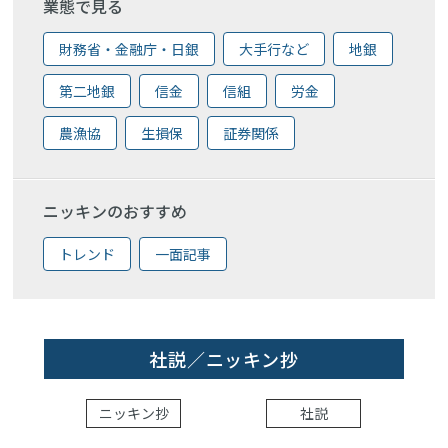
業態で見る
財務省・金融庁・日銀
大手行など
地銀
第二地銀
信金
信組
労金
農漁協
生損保
証券関係
ニッキンのおすすめ
トレンド
一面記事
社説／ニッキン抄
ニッキン抄
社説