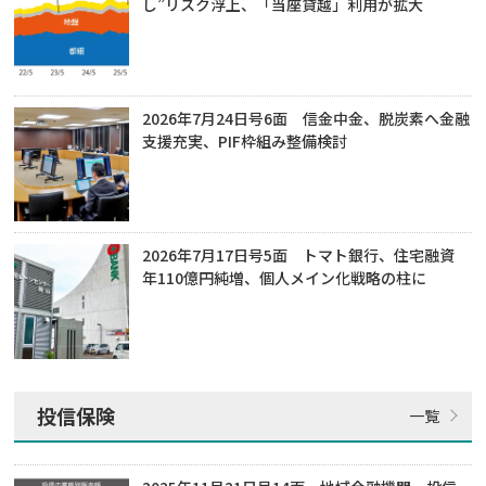
し”リスク浮上、「当座貸越」利用が拡大
2026年7月24日号6面 信金中金、脱炭素へ金融
支援充実、PIF枠組み整備検討
2026年7月17日号5面 トマト銀行、住宅融資
年110億円純増、個人メイン化戦略の柱に
投信保険