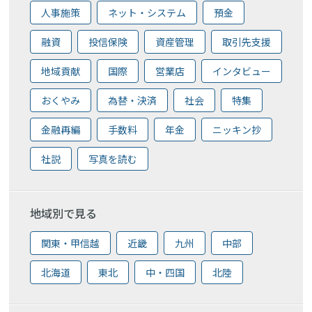
人事施策
ネット・システム
預金
融資
投信保険
資産管理
取引先支援
地域貢献
国際
営業店
インタビュー
おくやみ
為替・決済
社会
特集
金融再編
手数料
年金
ニッキン抄
社説
写真を読む
地域別で見る
関東・甲信越
近畿
九州
中部
北海道
東北
中・四国
北陸