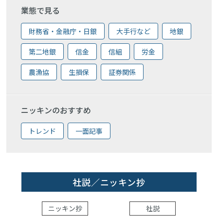
業態で見る
財務省・金融庁・日銀
大手行など
地銀
第二地銀
信金
信組
労金
農漁協
生損保
証券関係
ニッキンのおすすめ
トレンド
一面記事
社説／ニッキン抄
ニッキン抄
社説