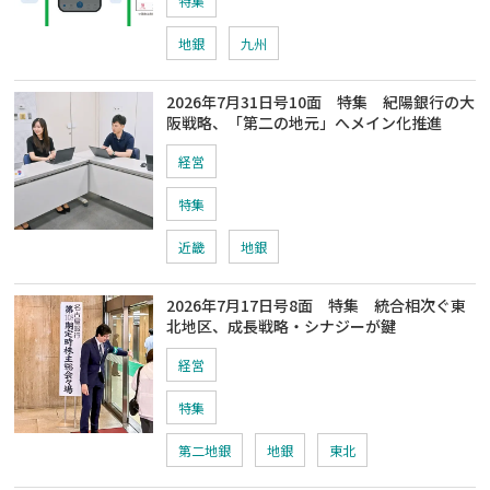
特集
地銀
九州
2026年7月31日号10面 特集 紀陽銀行の大
阪戦略、「第二の地元」へメイン化推進
経営
特集
近畿
地銀
2026年7月17日号8面 特集 統合相次ぐ東
北地区、成長戦略・シナジーが鍵
経営
特集
第二地銀
地銀
東北