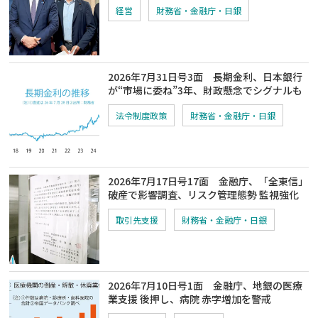
経営
財務省・金融庁・日銀
2026年7月31日号3面 長期金利、日本銀行
が“市場に委ね”3年、財政懸念でシグナルも
法令制度政策
財務省・金融庁・日銀
2026年7月17日号17面 金融庁、「全東信」
破産で影響調査、リスク管理態勢 監視強化
取引先支援
財務省・金融庁・日銀
2026年7月10日号1面 金融庁、地銀の医療
業支援 後押し、病院 赤字増加を警戒