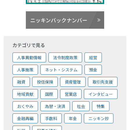
ニッキンバックナンバー
カテゴリで見る
人事異動情報
法令制度政策
経営
人事施策
ネット・システム
預金
融資
投信保険
資産管理
取引先支援
地域貢献
国際
営業店
インタビュー
おくやみ
為替・決済
社会
特集
金融再編
手数料
年金
ニッキン抄