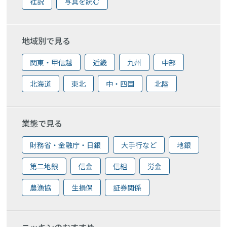
社説
写真を読む
地域別で見る
関東・甲信越
近畿
九州
中部
北海道
東北
中・四国
北陸
業態で見る
財務省・金融庁・日銀
大手行など
地銀
第二地銀
信金
信組
労金
農漁協
生損保
証券関係