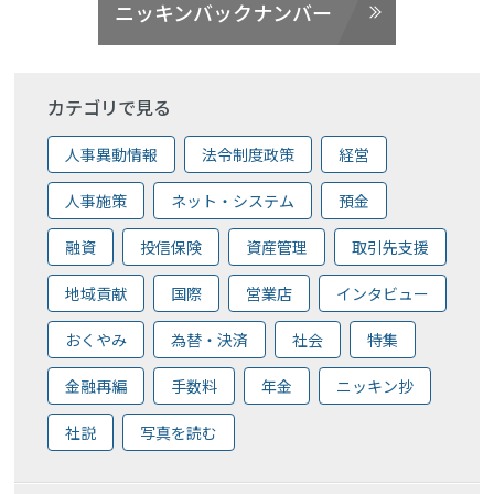
ニッキンバックナンバー
カテゴリで見る
人事異動情報
法令制度政策
経営
人事施策
ネット・システム
預金
融資
投信保険
資産管理
取引先支援
地域貢献
国際
営業店
インタビュー
おくやみ
為替・決済
社会
特集
金融再編
手数料
年金
ニッキン抄
社説
写真を読む