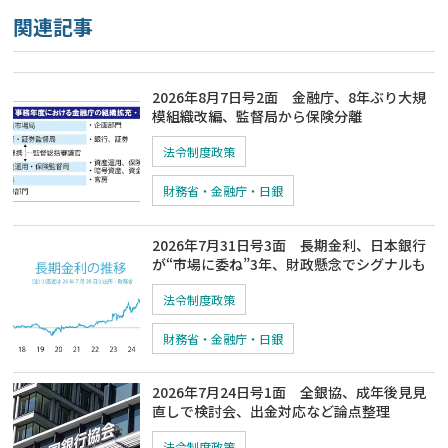
関連記事
2026年8月7日号2面 金融庁、8年ぶり大規
模組織改編、監督局から保険分離
法令制度政策
財務省・金融庁・日銀
2026年7月31日号3面 長期金利、日本銀行
が“市場に委ね”3年、財政懸念でシグナルも
法令制度政策
財務省・金融庁・日銀
2026年7月24日号1面 全銀協、成年後見見
直しで検討会、出金対応など論点整理
法令制度政策