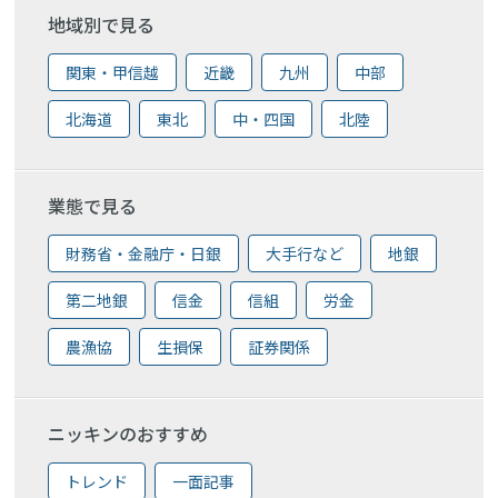
地域別で見る
関東・甲信越
近畿
九州
中部
北海道
東北
中・四国
北陸
業態で見る
財務省・金融庁・日銀
大手行など
地銀
第二地銀
信金
信組
労金
農漁協
生損保
証券関係
ニッキンのおすすめ
トレンド
一面記事