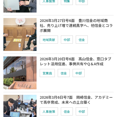
人事施策
特集
中部
2026年3月27日号6面 豊川信金の地域商
社、売り上げ増で連続黒字へ、他信金とコラ
ボ展開
地域貢献
中部
信金
2026年3月20日号6面 高山信金、窓口タブ
レット活用促進、事例共有やQ＆A作成
営業店
信金
中部
2026年3月6日号7面 岡崎信金、アカデミー
で高卒育成、未来への土台築く
人事施策
信金
中部