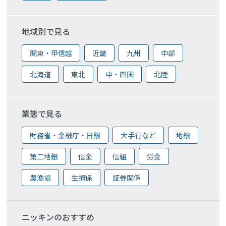
地域別で見る
関東・甲信越
近畿
九州
中部
北海道
東北
中・四国
北陸
業態で見る
財務省・金融庁・日銀
大手行など
地銀
第二地銀
信金
信組
労金
農漁協
生損保
証券関係
ニッキンのおすすめ