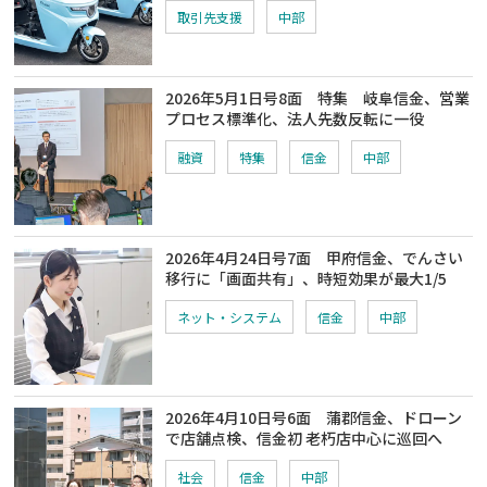
取引先支援
中部
2026年5月1日号8面 特集 岐阜信金、営業
プロセス標準化、法人先数反転に一役
融資
特集
信金
中部
2026年4月24日号7面 甲府信金、でんさい
移行に「画面共有」、時短効果が最大1/5
ネット・システム
信金
中部
2026年4月10日号6面 蒲郡信金、ドローン
で店舗点検、信金初 老朽店中心に巡回へ
社会
信金
中部