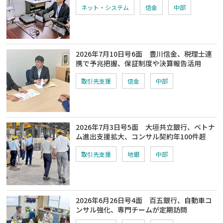
ネット・システム
信金
中部
2026年7月10日号6面 豊川信金、税理士連
携で予兆把握、保証制度や決算報告活用
取引先支援
信金
中部
2026年7月3日号5面 大垣共立銀行、ベトナ
ム進出支援拡大、コンサル契約年100件超
取引先支援
地銀
中部
2026年6月26日号4面 百五銀行、自動車コ
ンサル強化、専門チームが定期訪問