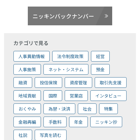
ニッキンバックナンバー
カテゴリで見る
人事異動情報
法令制度政策
経営
人事施策
ネット・システム
預金
融資
投信保険
資産管理
取引先支援
地域貢献
国際
営業店
インタビュー
おくやみ
為替・決済
社会
特集
金融再編
手数料
年金
ニッキン抄
社説
写真を読む