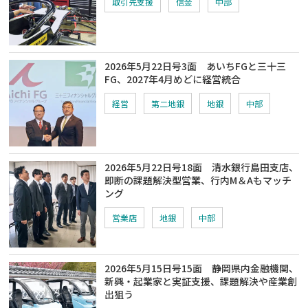
取引先支援
信金
中部
2026年5月22日号3面 あいちFGと三十三
FG、2027年4月めどに経営統合
経営
第二地銀
地銀
中部
2026年5月22日号18面 清水銀行島田支店、
即断の課題解決型営業、行内M＆Aもマッチ
ング
営業店
地銀
中部
2026年5月15日号15面 静岡県内金融機関、
新興・起業家と実証支援、課題解決や産業創
出狙う