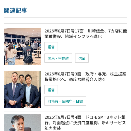
関連記事
2026年8月7日号17面 川崎信金、7カ店に他
業種併設、地域インフラへ進化
経営
関東・甲信越
信金
2026年8月7日号3面 政府・与党、株主提案
権厳格化へ、過度な経営介入防ぐ
経営
財務省・金融庁・日銀
2026年8月7日号4面 ドコモSMTBネット銀
行、対面起点に決済口座獲得、新AIサービス
年内実装