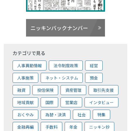
ニッキンバックナンバー
カテゴリで見る
人事異動情報
法令制度政策
経営
人事施策
ネット・システム
預金
融資
投信保険
資産管理
取引先支援
地域貢献
国際
営業店
インタビュー
おくやみ
為替・決済
社会
特集
金融再編
手数料
年金
ニッキン抄