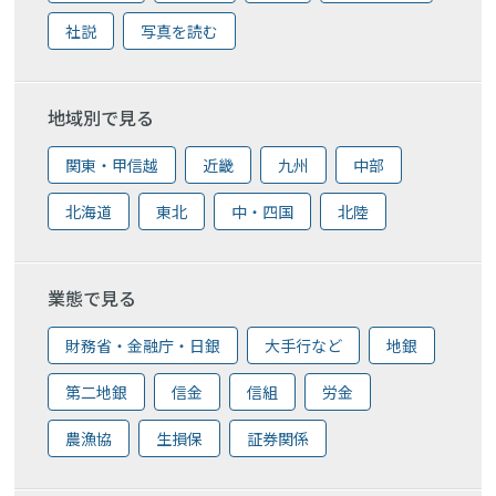
社説
写真を読む
地域別で見る
関東・甲信越
近畿
九州
中部
北海道
東北
中・四国
北陸
業態で見る
財務省・金融庁・日銀
大手行など
地銀
第二地銀
信金
信組
労金
農漁協
生損保
証券関係