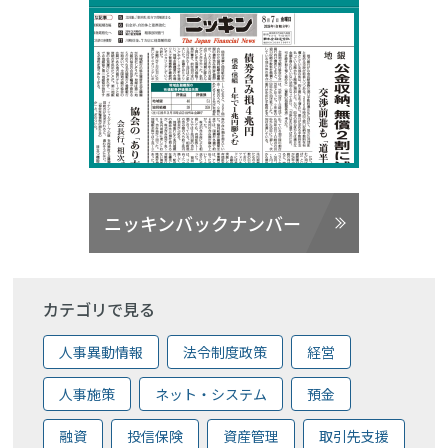
ニッキンバックナンバー
カテゴリで見る
人事異動情報
法令制度政策
経営
人事施策
ネット・システム
預金
融資
投信保険
資産管理
取引先支援