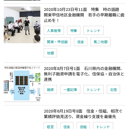
2020年10月23日号11面 特集 時の話題
関東甲信地区金融機関 若手の早期離職に歯
止めを！
人事施策
特集
トレンド
関東・甲信越
信金
第二地銀
地銀
2020年8月7日号1面 石川県内の金融機関、
無利子融資申請を電子化、信保協・自治体と
連携
融資
一面記事
トレンド
北陸
2020年6月19日号8面 信金・信組、相次ぐ
業績評価見送り、資金繰り支援を最優先
経営
信金
信組
トレンド