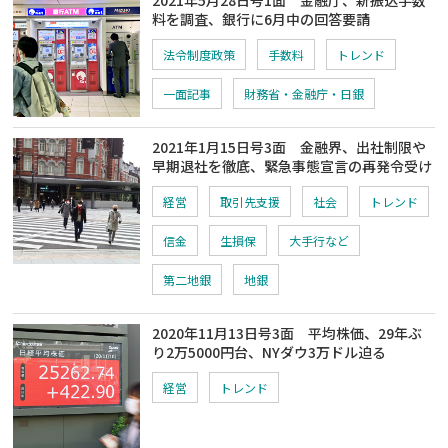
料を調査、銀行に6月中の回答要請
法令制度政策
手数料
トレンド
一面記事
財務省・金融庁・日銀
2021年1月15日号3面 金融界、出社制限や
早期退社を徹底、緊急事態宣言の再発令受け
経営
取引先支援
社会
トレンド
信金
生損保
大手行など
第二地銀
地銀
2020年11月13日号3面 平均株価、29年ぶ
り2万5000円台、NYダウ3万ドル迫る
経営
トレンド