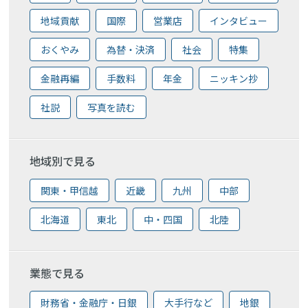
地域貢献
国際
営業店
インタビュー
おくやみ
為替・決済
社会
特集
金融再編
手数料
年金
ニッキン抄
社説
写真を読む
地域別で見る
関東・甲信越
近畿
九州
中部
北海道
東北
中・四国
北陸
業態で見る
財務省・金融庁・日銀
大手行など
地銀