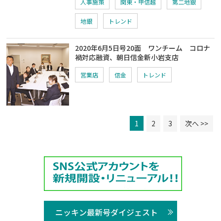
人事施策
関東・甲信越
第二地銀
地銀
トレンド
2020年6月5日号20面 ワンチーム コロナ
禍対応融資、朝日信金新小岩支店
営業店
信金
トレンド
1
2
3
次へ >>
ニッキン最新号ダイジェスト