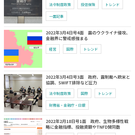
法令制度政策
投信保険
トレンド
一面記事
2022年3月4日号4面 露のウクライナ侵攻、
金融界に警戒感強まる
経営
国際
トレンド
2022年3月4日号3面 政府、露制裁へ欧米と
協調、SWIFT排除など圧力
法令制度政策
国際
トレンド
財務省・金融庁・日銀
2022年2月18日号1面 政府、生物多様性戦
略に金融指標、投融資額やTNFD賛同数