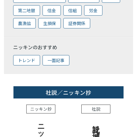
第二地銀
信金
信組
労金
農漁協
生損保
証券関係
ニッキンのおすすめ
トレンド
一面記事
社説／ニッキン抄
ニッキン抄
社説