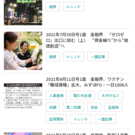
融資
トレンド
2021年7月30日号1面 金融界 「ゼロゼ
ロ」出口に挑む（上） “資金繰り”から“価
値創造”へ
融資
トレンド
一面記事
2021年6月11日号1面 金融界、ワクチン
「職域接種」拡大、みずほFG・一日1800人
人事施策
取引先支援
大手行など
地銀
第二地銀
信金
生損保
証券関係
トレンド
一面記事
2021年5月28日号1面 金融庁、新振込手数