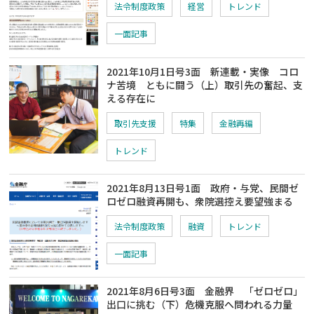
法令制度政策
経営
トレンド
一面記事
2021年10月1日号3面 新連載・実像 コロ
ナ苦境 ともに闘う（上）取引先の奮起、支
える存在に
取引先支援
特集
金融再編
トレンド
2021年8月13日号1面 政府・与党、民間ゼ
ロゼロ融資再開も、衆院選控え要望強まる
法令制度政策
融資
トレンド
一面記事
2021年8月6日号3面 金融界 「ゼロゼロ」
出口に挑む（下）危機克服へ問われる力量