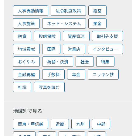
人事異動情報
法令制度政策
経営
人事施策
ネット・システム
預金
融資
投信保険
資産管理
取引先支援
地域貢献
国際
営業店
インタビュー
おくやみ
為替・決済
社会
特集
金融再編
手数料
年金
ニッキン抄
社説
写真を読む
地域別で見る
関東・甲信越
近畿
九州
中部