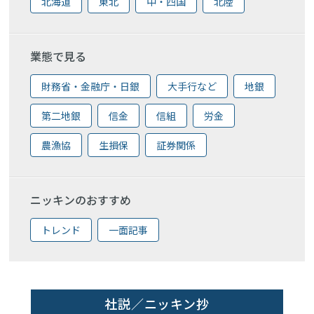
北海道
東北
中・四国
北陸
業態で見る
財務省・金融庁・日銀
大手行など
地銀
第二地銀
信金
信組
労金
農漁協
生損保
証券関係
ニッキンのおすすめ
トレンド
一面記事
社説／ニッキン抄