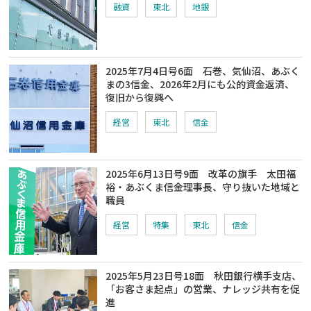
融資
東北
地銀
2025年7月4日号6面 石巻、気仙沼、あぶく
まの3信金、2026年2月にも公的資金返済、
復旧から復興へ
経営
東北
信金
2025年6月13日号9面 改革の旗手 太田福
裕・あぶくま信金理事長、守り抜いた地域と
職員
経営
特集
東北
信金
2025年5月23日号18面 秋田銀行横手支店、
「お客さま起点」の営業、ナレッジ共有を促
進