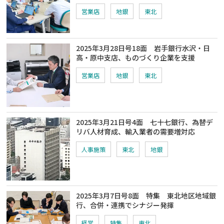
営業店
地銀
東北
2025年3月28日号18面 岩手銀行水沢・日
高・原中支店、ものづくり企業を支援
営業店
地銀
東北
2025年3月21日号4面 七十七銀行、為替デ
リバ人材育成、輸入業者の需要増対応
人事施策
東北
地銀
2025年3月7日号8面 特集 東北地区地域銀
行、合併・連携でシナジー発揮
経営
特集
東北