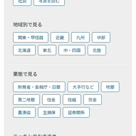
社説
写真を読む
地域別で見る
関東・甲信越
近畿
九州
中部
北海道
東北
中・四国
北陸
業態で見る
財務省・金融庁・日銀
大手行など
地銀
第二地銀
信金
信組
労金
農漁協
生損保
証券関係