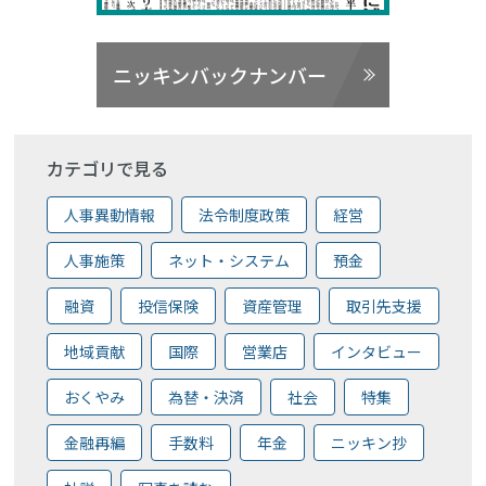
ニッキンバックナンバー
カテゴリで見る
人事異動情報
法令制度政策
経営
人事施策
ネット・システム
預金
融資
投信保険
資産管理
取引先支援
地域貢献
国際
営業店
インタビュー
おくやみ
為替・決済
社会
特集
金融再編
手数料
年金
ニッキン抄