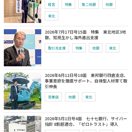
経営
特集
第二地銀
地銀
東北
2026年7月17日号15面 特集 東北地区3地
銀、知見生かし海外進出支援
取引先支援
特集
地銀
東北
2026年6月12日号18面 東邦銀行四倉支店、
事業意欲を徹底サポート、自律型人材育て取
引伸長
営業店
地銀
東北
2026年5月1日号4面 七十七銀行、サイバー
指針 8割超適合、「ゼロトラスト」導入