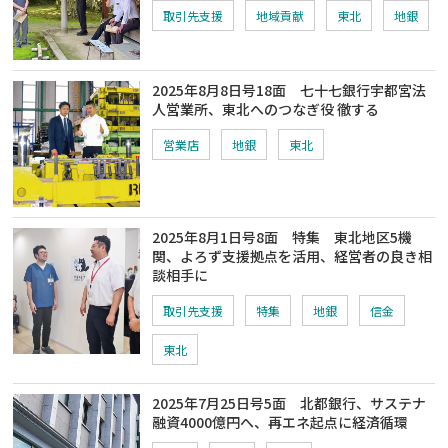
取引先支援
地域貢献
東北
地銀
2025年8月8日号18面 七十七銀行宇都宮法
人営業所、東北へのつなぎ役 徹する
営業店
地銀
東北
2025年8月1日号8面 特集 東北地区5機
関、よろず支援拠点を活用、経営者の良き相
談相手に
取引先支援
特集
地銀
信金
東北
2025年7月25日号5面 北都銀行、サステナ
融資4000億円へ、再エネ起点に経済循環