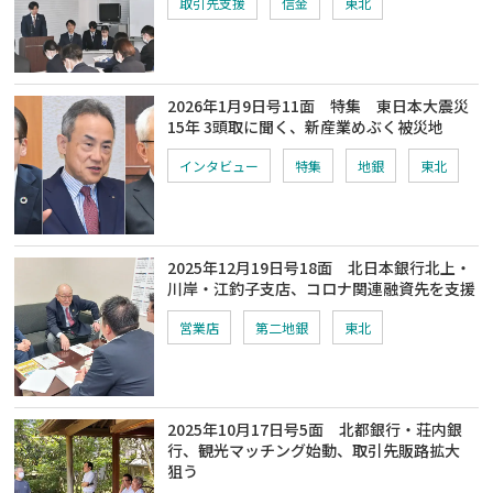
取引先支援
信金
東北
2026年1月9日号11面 特集 東日本大震災
15年 3頭取に聞く、新産業めぶく被災地
インタビュー
特集
地銀
東北
2025年12月19日号18面 北日本銀行北上・
川岸・江釣子支店、コロナ関連融資先を支援
営業店
第二地銀
東北
2025年10月17日号5面 北都銀行・荘内銀
行、観光マッチング始動、取引先販路拡大
狙う