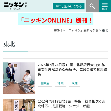
お申し込みはこちら
「ニッキンONLINE」創刊！
HOME
>
「ニッキン」最新号から
> 東北
東北
2026年7月24日号18面 北都銀行大曲支店、
事業性理解深め課題解決、毎週会議で知恵結
集
営業店
地銀
東北
2026年7月17日号8面 特集 統合相次ぐ東
北地区、成長戦略・シナジーが鍵