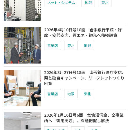
ネット・システム
地銀
東北
2026年4月10日号18面 岩手銀行平舘・好
摩・安代支店、再エネ・観光へ積極融資
営業店
東北
地銀
2026年3月27日号18面 山形銀行県庁支店、
県と独自キャンペーン、リーフレットつくり
回覧
営業店
地銀
東北
2026年1月16日号6面 気仙沼信金、全事業
所へ「御用聞き」、課題把握し解決