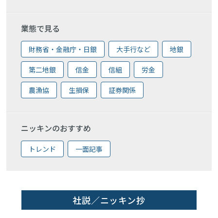
業態で見る
財務省・金融庁・日銀
大手行など
地銀
第二地銀
信金
信組
労金
農漁協
生損保
証券関係
ニッキンのおすすめ
トレンド
一面記事
社説／ニッキン抄