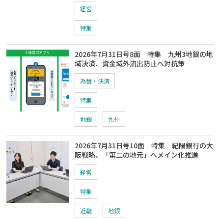
経営
特集
2026年7月31日号8面 特集 九州3地銀の地
域決済、資金域外流出防止へ対抗策
為替・決済
特集
地銀
九州
2026年7月31日号10面 特集 紀陽銀行の大
阪戦略、「第二の地元」へメイン化推進
経営
特集
近畿
地銀