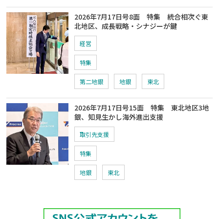
2026年7月17日号8面 特集 統合相次ぐ東
北地区、成長戦略・シナジーが鍵
経営
特集
第二地銀
地銀
東北
2026年7月17日号15面 特集 東北地区3地
銀、知見生かし海外進出支援
取引先支援
特集
地銀
東北