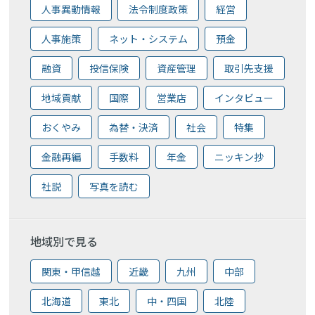
人事異動情報
法令制度政策
経営
人事施策
ネット・システム
預金
融資
投信保険
資産管理
取引先支援
地域貢献
国際
営業店
インタビュー
おくやみ
為替・決済
社会
特集
金融再編
手数料
年金
ニッキン抄
社説
写真を読む
地域別で見る
関東・甲信越
近畿
九州
中部
北海道
東北
中・四国
北陸