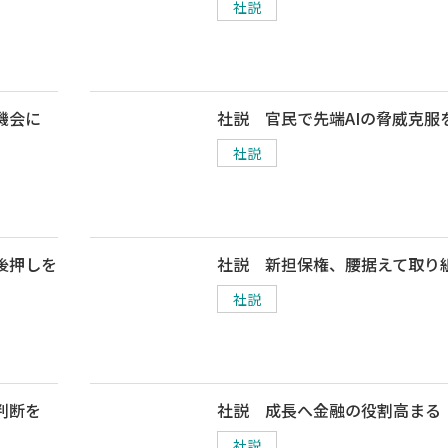
社説
機会に
社説 官民で先端AIの脅威克服
社説
後押しを
社説 新担保権、腰据えて取り
社説
判断を
社説 成長へ金融の役割高まる
社説