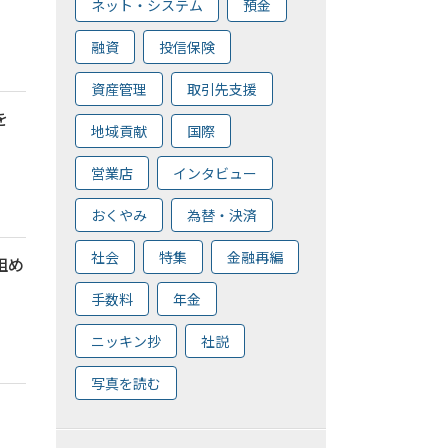
ネット・システム
預金
融資
投信保険
資産管理
取引先支援
を
地域貢献
国際
営業店
インタビュー
おくやみ
為替・決済
社会
特集
金融再編
組め
手数料
年金
ニッキン抄
社説
写真を読む