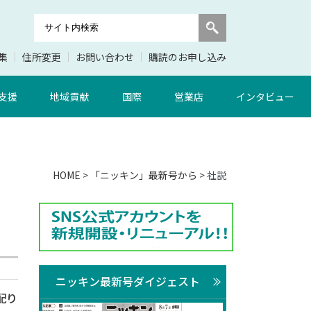
集
住所変更
お問い合わせ
購読のお申し込み
支援
地域貢献
国際
営業店
インタビュー
HOME
>
「ニッキン」最新号から
> 社説
ニッキン最新号ダイジェスト
配り