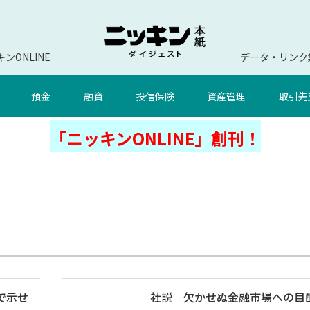
ンONLINE
データ・リンク
預金
融資
投信保険
資産管理
取引先
「ニッキンONLINE」創刊！
で示せ
社説 欠かせぬ金融市場への目