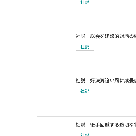
社説
社説 総会を建設的対話の
社説
社説 好決算追い風に成長
社説
社説 後手回避する適切な
社説