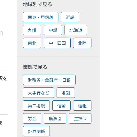
地域別で見る
関東・甲信越
近畿
九州
中部
北海道
加
東北
中・四国
北陸
業態で見る
択を
財務省・金融庁・日銀
大手行など
地銀
第二地銀
信金
信組
労金
農漁協
生損保
を
証券関係