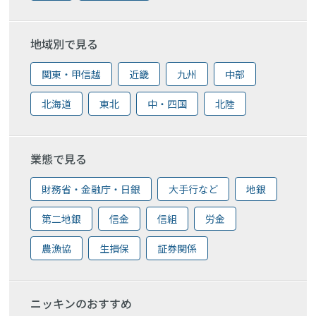
地域別で見る
関東・甲信越
近畿
九州
中部
北海道
東北
中・四国
北陸
業態で見る
財務省・金融庁・日銀
大手行など
地銀
第二地銀
信金
信組
労金
農漁協
生損保
証券関係
ニッキンのおすすめ