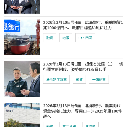
2026年3月20日号4面 広島銀行、船舶融資1
兆1000億円へ、政府目標追い風に注力
融資
地銀
中・四国
2026年3月13日号1面 担保と覚悟（1） 慣
行覆す新制度、姿勢問われる貸し手
法令制度政策
融資
一面記事
2026年3月13日号5面 北洋銀行、農業向け
資金供給に注力、専用ローン2025年度100件
超へ
融資
第二地銀
北海道