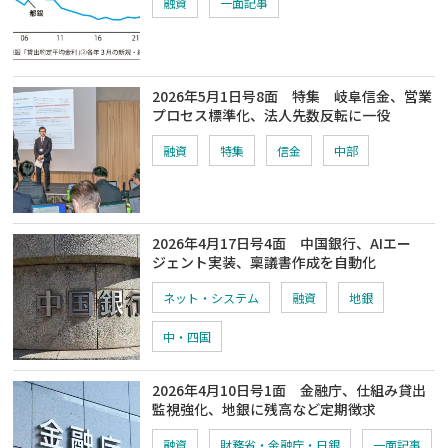
融資
一面記事
2026年5月1日号8面 特集 岐阜信金、営業
プロセス標準化、法人先数反転に一役
融資
特集
信金
中部
2026年4月17日号4面 中国銀行、AIエー
ジェント実装、稟議書作成を自動化
ネット・システム
融資
地銀
中・四国
2026年4月10日号1面 金融庁、仕組み貸出
監視強化、地銀に残高など定期徴求
融資
財務省・金融庁・日銀
一面記事