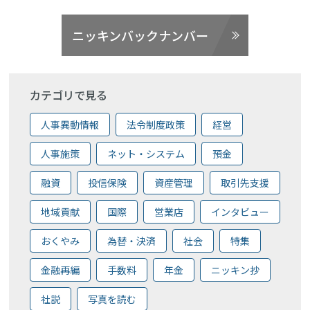
ニッキンバックナンバー
カテゴリで見る
人事異動情報
法令制度政策
経営
人事施策
ネット・システム
預金
融資
投信保険
資産管理
取引先支援
地域貢献
国際
営業店
インタビュー
おくやみ
為替・決済
社会
特集
金融再編
手数料
年金
ニッキン抄
社説
写真を読む