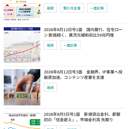
融資
取引先支援
一面記事
2026年6月12日号1面 国内銀行、住宅ロー
ン 膨張続く、異次元緩和前比50兆円増
融資
一面記事
2026年6月12日号3面 金融界、IP事業へ投
融資加速、コンテンツ産業を支援
融資
2026年6月5日号1面 新規貸出金利、都銀
初の「信金超え」、市場金利高 先取り