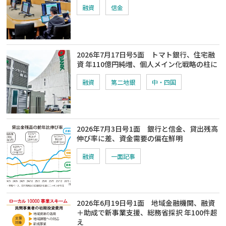
融資
信金
2026年7月17日号5面 トマト銀行、住宅融
資 年110億円純増、個人メイン化戦略の柱に
融資
第二地銀
中・四国
2026年7月3日号1面 銀行と信金、貸出残高
伸び率に差、資金需要の偏在鮮明
融資
一面記事
2026年6月19日号1面 地域金融機関、融資
＋助成で新事業支援、総務省採択 年100件超
え