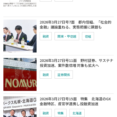
2026年3月27日号7面 都内信組、「社会的
金融」議論重ねる、実態把握に課題も
融資
関東・甲信越
信組
2026年3月27日号11面 野村証券、サステナ
投資加速、案件数倍増 対象も拡大へ
融資
証券関係
2026年3月27日号15面 特集 北海道のGX
金融特区、産官学連携し投融資加速
融資
特集
北海道