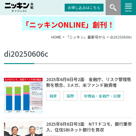
お申し込みはこちら
「ニッキンONLINE」創刊！
HOME
>
「ニッキン」最新号から
> di20250606c
di20250606c
2025年6月6日号2面 金融庁、リスク管理態
勢を懸念、3メガ、米ファンド融資増
融資
国際
財務省・金融庁・日銀
2025年6月6日号3面 NTTドコモ、銀行業参
入、住信SBIネット銀行を買収