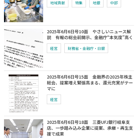
地域貢献
特集
地銀
中部
2025年6月6日号10面 やさしいニュース解
説 有報の総会前開示、金融庁“本気度”高く
経営
財務省・金融庁・日銀
2025年6月6日号15面 金融界の2025年株主
総会、提案増え緊張高まる、還元充実がテー
マに
経営
2025年6月6日号18面 三菱UFJ銀行岐阜支
店、一歩踏み込み企業に提案、承継・再生支
援で成果