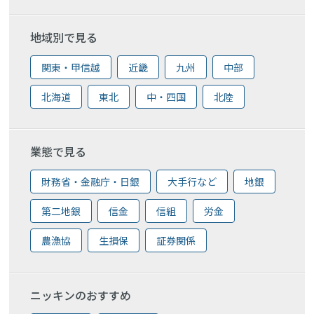
地域別で見る
関東・甲信越
近畿
九州
中部
北海道
東北
中・四国
北陸
業態で見る
財務省・金融庁・日銀
大手行など
地銀
第二地銀
信金
信組
労金
農漁協
生損保
証券関係
ニッキンのおすすめ