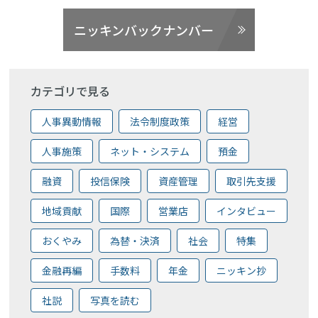
ニッキンバックナンバー
カテゴリで見る
人事異動情報
法令制度政策
経営
人事施策
ネット・システム
預金
融資
投信保険
資産管理
取引先支援
地域貢献
国際
営業店
インタビュー
おくやみ
為替・決済
社会
特集
金融再編
手数料
年金
ニッキン抄
社説
写真を読む