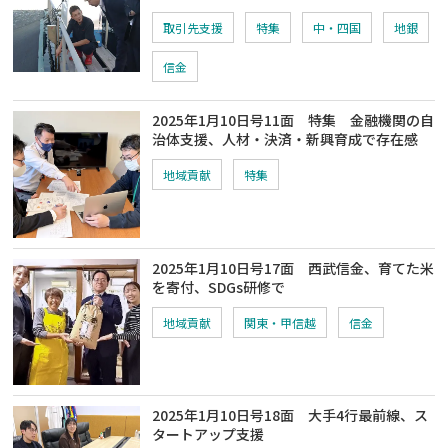
取引先支援
特集
中・四国
地銀
信金
2025年1月10日号11面 特集 金融機関の自
治体支援、人材・決済・新興育成で存在感
地域貢献
特集
2025年1月10日号17面 西武信金、育てた米
を寄付、SDGs研修で
地域貢献
関東・甲信越
信金
2025年1月10日号18面 大手4行最前線、ス
タートアップ支援