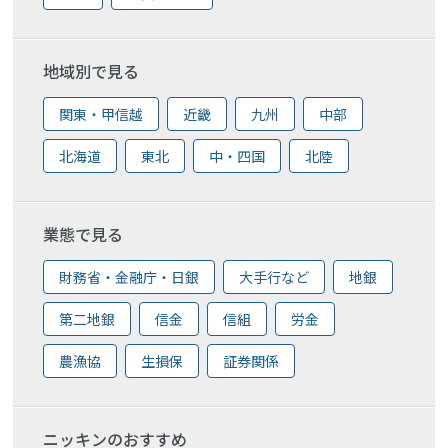
地域別で見る
関東・甲信越
近畿
九州
中部
北海道
東北
中・四国
北陸
業態で見る
財務省・金融庁・日銀
大手行など
地銀
第二地銀
信金
信組
労金
農漁協
生損保
証券関係
ニッキンのおすすめ