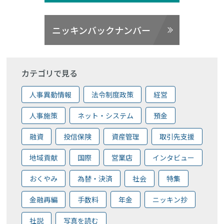
ニッキンバックナンバー
カテゴリで見る
人事異動情報
法令制度政策
経営
人事施策
ネット・システム
預金
融資
投信保険
資産管理
取引先支援
地域貢献
国際
営業店
インタビュー
おくやみ
為替・決済
社会
特集
金融再編
手数料
年金
ニッキン抄
社説
写真を読む