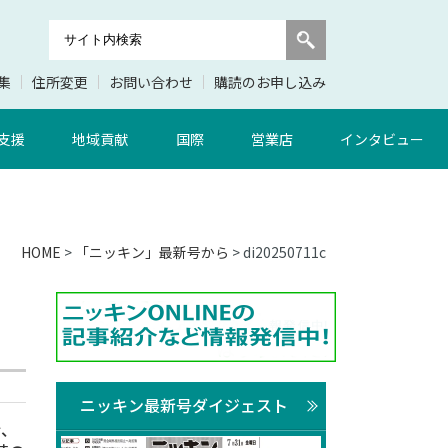
集
住所変更
お問い合わせ
購読のお申し込み
支援
地域貢献
国際
営業店
インタビュー
HOME
>
「ニッキン」最新号から
> di20250711c
ニッキン最新号ダイジェスト
行、