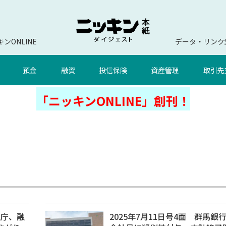
ンONLINE
データ・リンク
預金
融資
投信保険
資産管理
取引先
「ニッキンONLINE」創刊！
融庁、融
2025年7月11日号4面 群馬銀