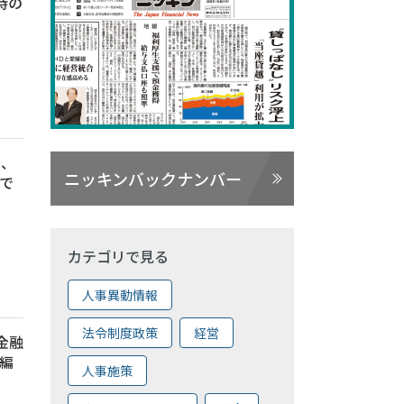
時の
金、
ニッキンバックナンバー
で
カテゴリで見る
人事異動情報
法令制度政策
経営
 金融
再編
人事施策