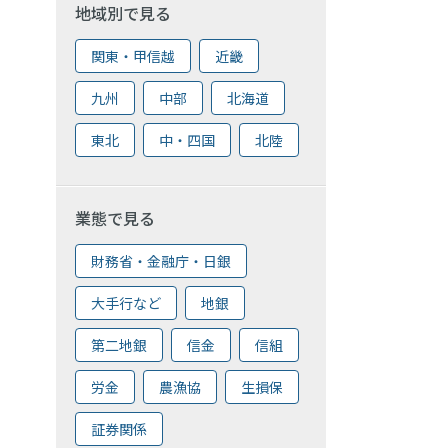
地域別で見る
関東・甲信越
近畿
九州
中部
北海道
東北
中・四国
北陸
業態で見る
財務省・金融庁・日銀
大手行など
地銀
第二地銀
信金
信組
労金
農漁協
生損保
証券関係