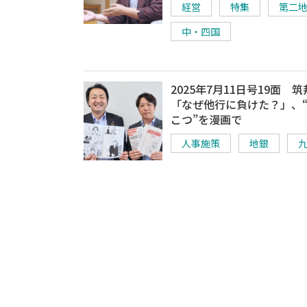
経営
特集
第二
中・四国
2025年7月11日号19面 
「なぜ他行に負けた？」、
こつ”を漫画で
人事施策
地銀