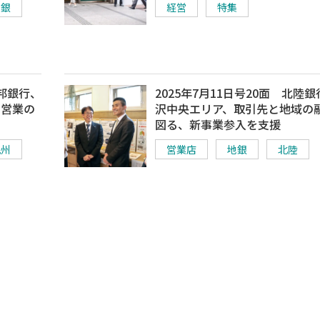
地銀
経営
特集
筑邦銀行、
2025年7月11日号20面 北陸
“営業の
沢中央エリア、取引先と地域の
図る、新事業参入を支援
九州
営業店
地銀
北陸