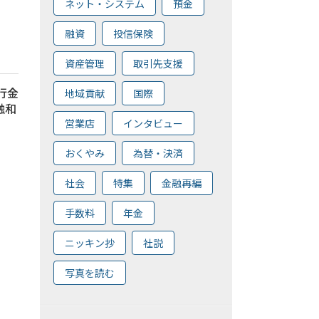
ネット・システム
預金
融資
投信保険
資産管理
取引先支援
銀行金
地域貢献
国際
融和
営業店
インタビュー
おくやみ
為替・決済
社会
特集
金融再編
手数料
年金
ニッキン抄
社説
写真を読む