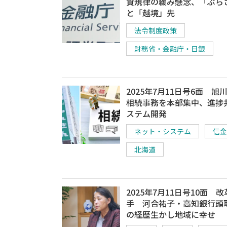
資規律の緩み懸念、「ぶら
と「越境」先
法令制度政策
財務省・金融庁・日銀
2025年7月11日号6面 旭
相続事務を本部集中、進捗
ステム開発
ネット・システム
信金
北海道
2025年7月11日号10面 
手 河合祐子・高知銀行頭
の経歴生かし地域に幸せ