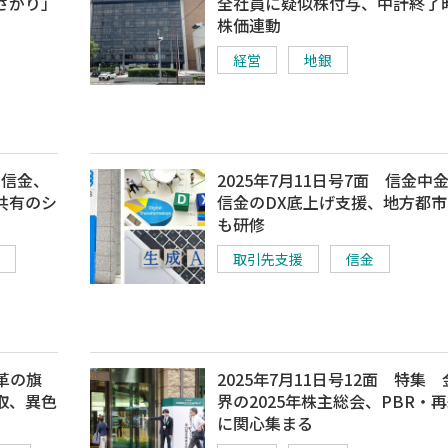
さがり」
全社員に疑似株付与、中計終了
株価連動
経営
地銀
川信金、
2025年7月11日号7面 信金中
共有のシ
信金のDX底上げ支援、地方都市
も研修
取引先支援
信金
改革の旗
2025年7月11日号12面 特集
取、異色
界の2025年株主総会、PBR・
に関心集まる