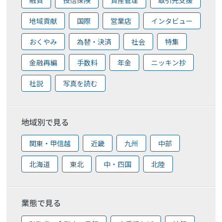
地域貢献
国際
営業店
インタビュー
おくやみ
為替・決済
社会
特集
金融再編
手数料
年金
ニッキン抄
社説
写真を読む
地域別で見る
関東・甲信越
近畿
九州
中部
北海道
東北
中・四国
北陸
業態で見る