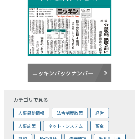
ニッキンバックナンバー
カテゴリで見る
人事異動情報
法令制度政策
経営
人事施策
ネット・システム
預金
融資
投信保険
資産管理
取引先支援