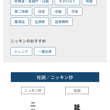
財務省・金融庁・日銀
大手行など
地銀
第二地銀
信金
信組
労金
農漁協
生損保
証券関係
ニッキンのおすすめ
トレンド
一面記事
社説／ニッキン抄
ニッキン抄
社説