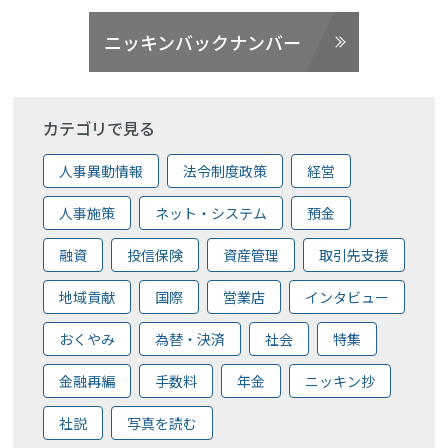
ニッキンバックナンバー
カテゴリで見る
人事異動情報
法令制度政策
経営
人事施策
ネット・システム
預金
融資
投信保険
資産管理
取引先支援
地域貢献
国際
営業店
インタビュー
おくやみ
為替・決済
社会
特集
金融再編
手数料
年金
ニッキン抄
社説
写真を読む