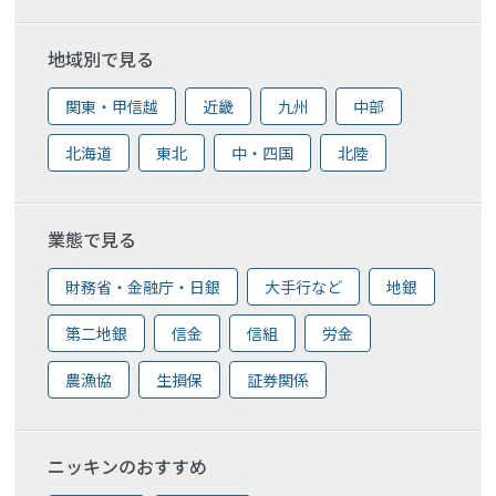
地域別で見る
関東・甲信越
近畿
九州
中部
北海道
東北
中・四国
北陸
業態で見る
財務省・金融庁・日銀
大手行など
地銀
第二地銀
信金
信組
労金
農漁協
生損保
証券関係
ニッキンのおすすめ