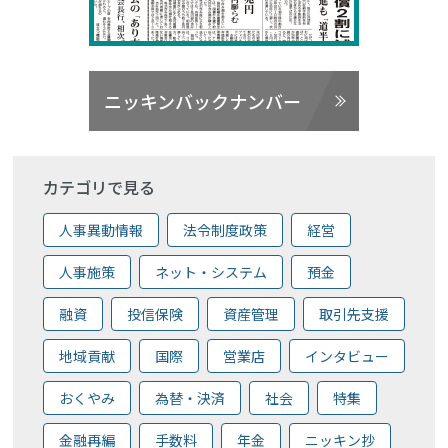
ニッキンバックナンバー
カテゴリで見る
人事異動情報
法令制度政策
経営
人事施策
ネット・システム
預金
融資
投信保険
資産管理
取引先支援
地域貢献
国際
営業店
インタビュー
おくやみ
為替・決済
社会
特集
金融再編
手数料
年金
ニッキン抄