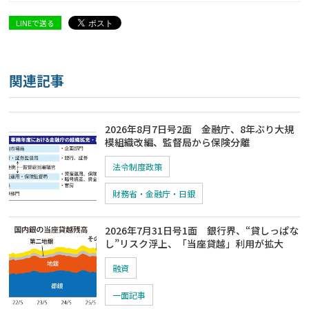
LINEで送る
関連記事
2026年8月7日号2面 金融庁、8年ぶり大規
模組織改編、監督局から保険分離
法令制度政策
財務省・金融庁・日銀
2026年7月31日号1面 銀行界、“貸しっぱな
し”リスク浮上、「当座貸越」利用が拡大
融資
一面記事