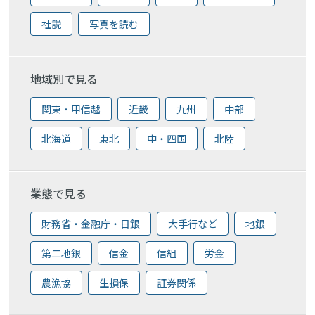
社説
写真を読む
地域別で見る
関東・甲信越
近畿
九州
中部
北海道
東北
中・四国
北陸
業態で見る
財務省・金融庁・日銀
大手行など
地銀
第二地銀
信金
信組
労金
農漁協
生損保
証券関係