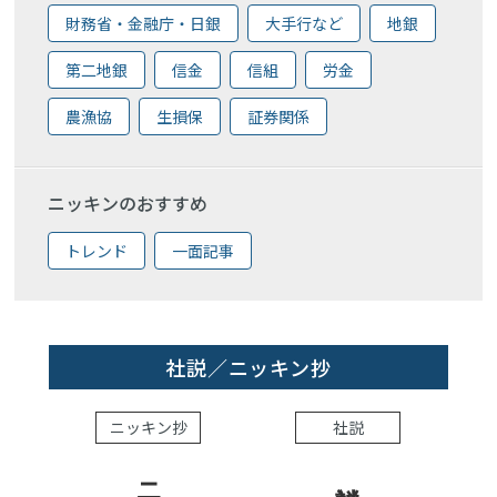
財務省・金融庁・日銀
大手行など
地銀
第二地銀
信金
信組
労金
農漁協
生損保
証券関係
ニッキンのおすすめ
トレンド
一面記事
社説／ニッキン抄
ニッキン抄
社説