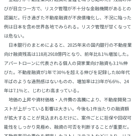
びが目立つ一方で、リスク管理が不十分な金融機関があるとの
認識だ。行き過ぎた不動産融資が不良債権化し、不況に陥った
例は日本を含め世界各地でみられる。リスク管理が甘くなって
は危ない。
日本銀行のまとめによると、2025年末の国内銀行の不動産業
向け融資残高は118兆2918億円となり、前年比8.1％増加した。
アパートローンに代表される個人の貸家業向け融資も3.1％伸
びた。不動産融資が1年で30％を超える伸びを記録した80年代
半ばのような過熱感はないものの、増加率は23年が6.6％、24
年は7.1％と、じわじわ高まっている。
地価の上昇や資材価格・人件費の高騰により、不動産開発コ
ストが上がっている影響は大きい。今後も1件当たりの融資額
が拡大することが見込まれるだけに、案件ごとに担保や回収可
能性をしっかり見極め、融資の可否を判断することが重要だ。
不動産市況の悪化を想定したストレステストなどにより、リス