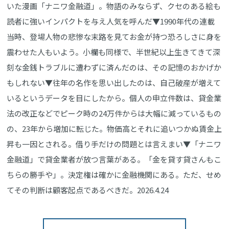
いた漫画「ナニワ金融道」。物語のみならず、クセのある絵も
読者に強いインパクトを与え人気を呼んだ▼1990年代の連載
当時、登場人物の悲惨な末路を見てお金が持つ恐ろしさに身を
震わせた人もいよう。小欄も同様で、半世紀以上生きてきて深
刻な金銭トラブルに遭わずに済んだのは、その記憶のおかげか
もしれない▼往年の名作を思い出したのは、自己破産が増えて
いるというデータを目にしたから。個人の申立件数は、貸金業
法の改正などでピーク時の24万件からは大幅に減っているもの
の、23年から増加に転じた。物価高とそれに追いつかぬ賃金上
昇も一因とされる。借り手だけの問題とは言えまい▼「ナニワ
金融道」で貸金業者が放つ言葉がある。「金を貸す貸さんもこ
ちらの勝手や」。決定権は確かに金融機関にある。ただ、せめ
てその判断は顧客起点であるべきだ。2026.4.24