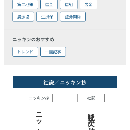
第二地銀
信金
信組
労金
農漁協
生損保
証券関係
ニッキンのおすすめ
トレンド
一面記事
社説／ニッキン抄
ニッキン抄
社説