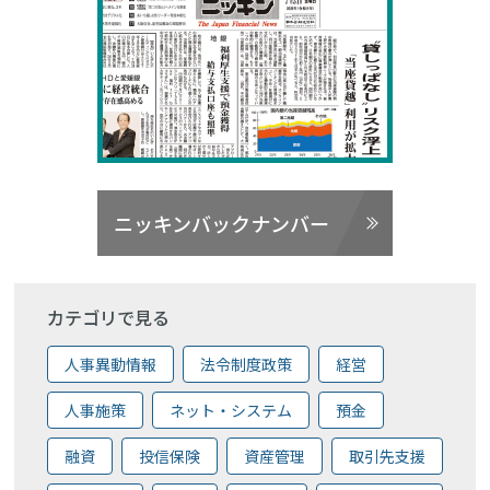
ニッキンバックナンバー
カテゴリで見る
人事異動情報
法令制度政策
経営
人事施策
ネット・システム
預金
融資
投信保険
資産管理
取引先支援