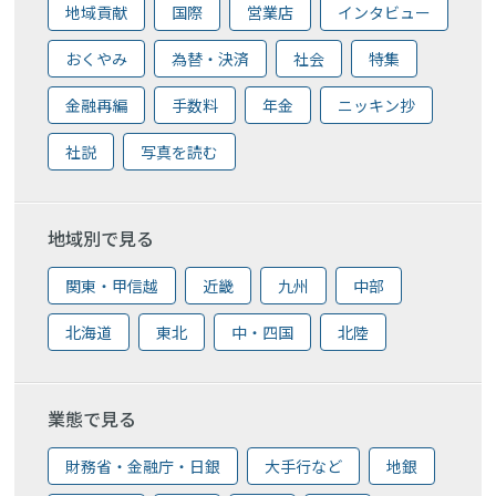
地域貢献
国際
営業店
インタビュー
おくやみ
為替・決済
社会
特集
金融再編
手数料
年金
ニッキン抄
社説
写真を読む
地域別で見る
関東・甲信越
近畿
九州
中部
北海道
東北
中・四国
北陸
業態で見る
財務省・金融庁・日銀
大手行など
地銀