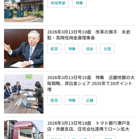
地域貢献
特集
2026年3月13日号10面 改革の旗手 永岩
聡・高岡信用金庫理事長
経営
特集
信金
北陸
2026年3月13日号15面 特集 近畿地銀の大
阪戦略、貸出金シェア 2025年で20ポイント
増
経営
特集
近畿
2026年3月13日号18面 トマト銀行瀬戸支
店・赤磐支店、住宅会社連携でローン拡大