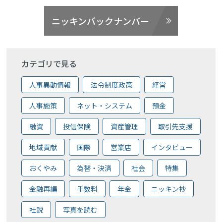
ニッキンバックナンバー
カテゴリで見る
人事異動情報
法令制度政策
経営
人事施策
ネット・システム
預金
融資
投信保険
資産管理
取引先支援
地域貢献
国際
営業店
インタビュー
おくやみ
為替・決済
社会
特集
金融再編
手数料
年金
ニッキン抄
社説
写真を読む