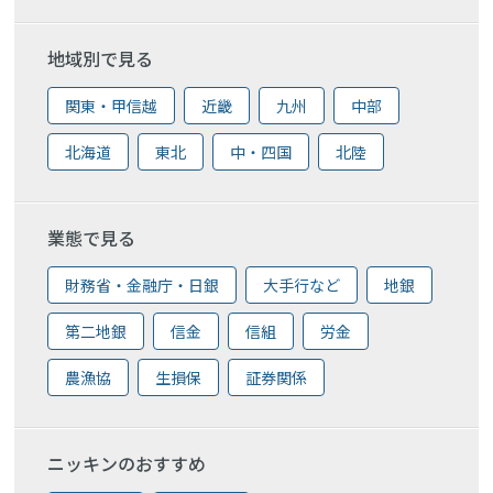
地域別で見る
関東・甲信越
近畿
九州
中部
北海道
東北
中・四国
北陸
業態で見る
財務省・金融庁・日銀
大手行など
地銀
第二地銀
信金
信組
労金
農漁協
生損保
証券関係
ニッキンのおすすめ