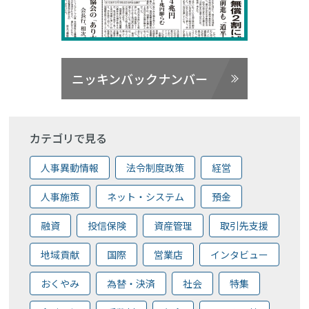
ニッキンバックナンバー
カテゴリで見る
人事異動情報
法令制度政策
経営
人事施策
ネット・システム
預金
融資
投信保険
資産管理
取引先支援
地域貢献
国際
営業店
インタビュー
おくやみ
為替・決済
社会
特集