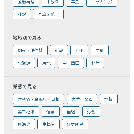
金融再編
手数料
年金
ニッキン抄
社説
写真を読む
地域別で見る
関東・甲信越
近畿
九州
中部
北海道
東北
中・四国
北陸
業態で見る
財務省・金融庁・日銀
大手行など
地銀
第二地銀
信金
信組
労金
農漁協
生損保
証券関係