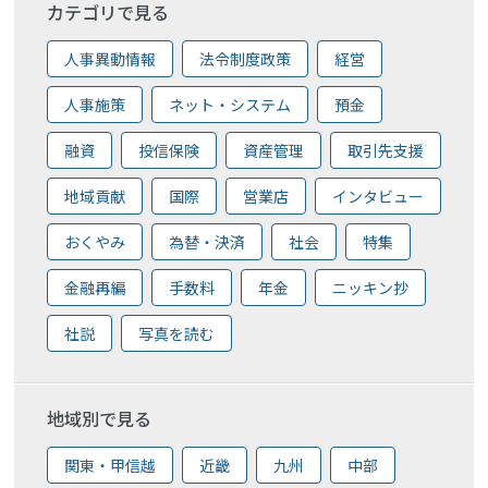
カテゴリで見る
人事異動情報
法令制度政策
経営
人事施策
ネット・システム
預金
融資
投信保険
資産管理
取引先支援
地域貢献
国際
営業店
インタビュー
おくやみ
為替・決済
社会
特集
金融再編
手数料
年金
ニッキン抄
社説
写真を読む
地域別で見る
関東・甲信越
近畿
九州
中部