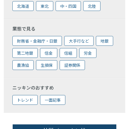
北海道
東北
中・四国
北陸
業態で見る
財務省・金融庁・日銀
大手行など
地銀
第二地銀
信金
信組
労金
農漁協
生損保
証券関係
ニッキンのおすすめ
トレンド
一面記事