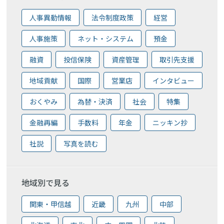
人事異動情報
法令制度政策
経営
人事施策
ネット・システム
預金
融資
投信保険
資産管理
取引先支援
地域貢献
国際
営業店
インタビュー
おくやみ
為替・決済
社会
特集
金融再編
手数料
年金
ニッキン抄
社説
写真を読む
地域別で見る
関東・甲信越
近畿
九州
中部