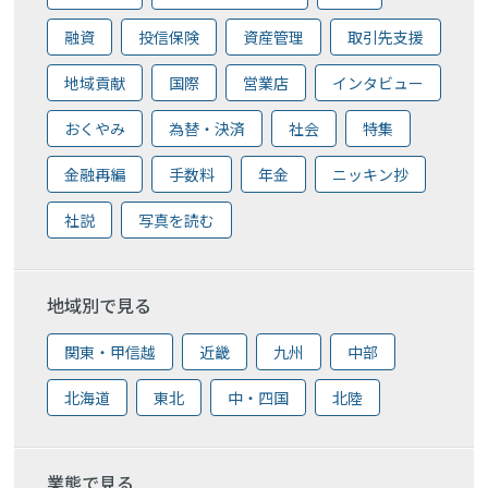
融資
投信保険
資産管理
取引先支援
地域貢献
国際
営業店
インタビュー
おくやみ
為替・決済
社会
特集
金融再編
手数料
年金
ニッキン抄
社説
写真を読む
地域別で見る
関東・甲信越
近畿
九州
中部
北海道
東北
中・四国
北陸
業態で見る