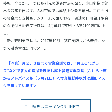
移転。全員が心一つに取引先の課題解決を図り、小口多数で貸
出金残高を伸ばす。人材育成では成績上位者を輩出。コロナ禍
の資金繰り支援もワンチームで乗り切る。関連の信用保証協会
の保証付き融資実行額は、4月単月で57件・8億2100万円に上
る。
新井芳明支店長は、2017年10月に猿江支店長から着任。か
つて融資管理部門で5年間…
【写真】月２、３回開く営業会議では、“見える化グラ
フ”などで各人の進捗を確認し尾上昌隆営業次長（左）ら上席
からアドバイスも（５月21日）＜写真撮影時以外は原則マス
クを着けています＞
続きはニッキンONLINEで！