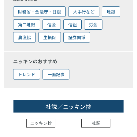
財務省・金融庁・日銀
大手行など
地銀
第二地銀
信金
信組
労金
農漁協
生損保
証券関係
ニッキンのおすすめ
トレンド
一面記事
社説／ニッキン抄
ニッキン抄
社説