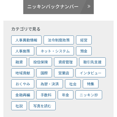
ニッキンバックナンバー
カテゴリで見る
人事異動情報
法令制度政策
経営
人事施策
ネット・システム
預金
融資
投信保険
資産管理
取引先支援
地域貢献
国際
営業店
インタビュー
おくやみ
為替・決済
社会
特集
金融再編
手数料
年金
ニッキン抄
社説
写真を読む