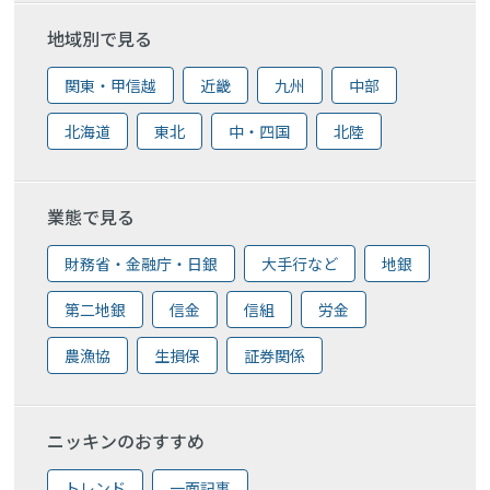
地域別で見る
関東・甲信越
近畿
九州
中部
北海道
東北
中・四国
北陸
業態で見る
財務省・金融庁・日銀
大手行など
地銀
第二地銀
信金
信組
労金
農漁協
生損保
証券関係
ニッキンのおすすめ
トレンド
一面記事