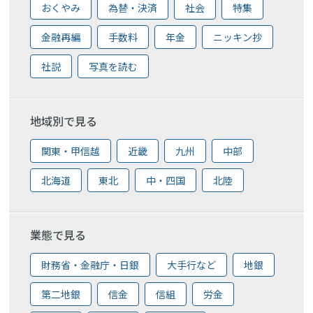
おくやみ
為替・決済
社会
特集
金融再編
手数料
年金
ニッキン抄
社説
写真を読む
地域別で見る
関東・甲信越
近畿
九州
中部
北海道
東北
中・四国
北陸
業態で見る
財務省・金融庁・日銀
大手行など
地銀
第二地銀
信金
信組
労金