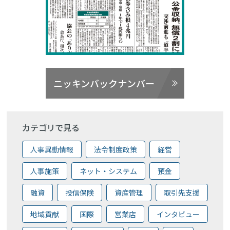
ニッキンバックナンバー
カテゴリで見る
人事異動情報
法令制度政策
経営
人事施策
ネット・システム
預金
融資
投信保険
資産管理
取引先支援
地域貢献
国際
営業店
インタビュー