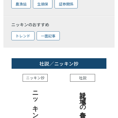
農漁協
生損保
証券関係
ニッキンのおすすめ
トレンド
一面記事
社説／ニッキン抄
ニッキン抄
社説
ニッキン抄 2026.8.7
社説 地域への責任を結果で示せ