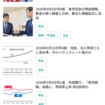
2026年6月5日号6面 東京信金の預金戦略、
集金が紡ぐ顧客との絆、集めた情報起点に深
耕
預金
関東・甲信越
信金
2026年5月22日号6面 信金、法人預貸とも
に高水準、中小バランスシート増大か
預金
信金
2026年3月6日号1面 地域銀行、「東京戦
略」岐路に、預貸率上昇 貸出抑制も
預金
融資