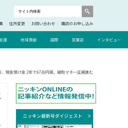
集
住所変更
お問い合わせ
購読のお申し込み
支援
地域貢献
国際
営業店
インタビュー
内銀行、現金預け金 2年で67兆円減、緩和マネー圧縮進む
年
ニッキン最新号ダイジェスト