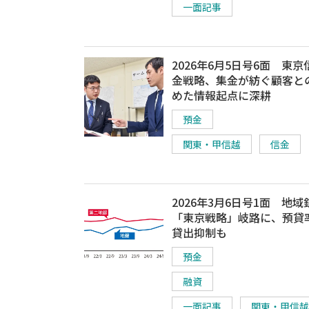
一面記事
2026年6月5日号6面 東
金戦略、集金が紡ぐ顧客と
めた情報起点に深耕
預金
関東・甲信越
信金
2026年3月6日号1面 地域
「東京戦略」岐路に、預貸
貸出抑制も
預金
融資
一面記事
関東・甲信越