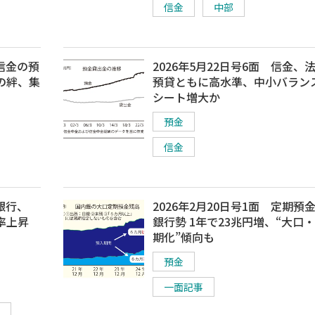
信金
中部
京信金の預
2026年5月22日号6面 信金、
の絆、集
預貸ともに高水準、中小バラン
シート増大か
預金
信金
銀行、
2026年2月20日号1面 定期預
率上昇
銀行勢 1年で23兆円増、“大口
期化”傾向も
預金
一面記事