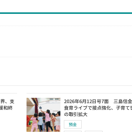
行界、支
2026年6月12日号7面 三島信
緩和終
食育ライブで接点強化、子育て
の取引拡大
預金