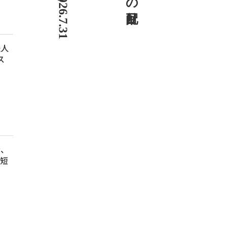
法人
ス
金、
・短