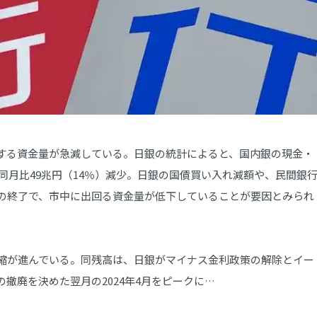
する資金量が急減している。日銀の統計によると、国内銀の現金・
年同月比49兆円（14％）減少。日銀の国債買い入れ減額や、民間銀
の終了で、市中に出回る資金量が低下していることが要因とみられ
縮が進んでいる。同残高は、日銀がマイナス金利政策の解除とイー
撤廃を決めた翌月の2024年4月をピークに…