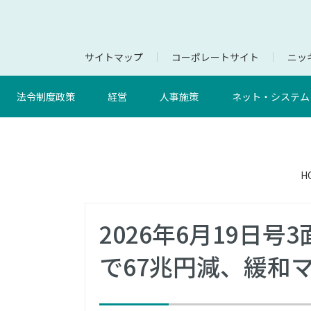
サイトマップ
コーポレートサイト
ニッキ
法令制度政策
経営
人事施策
ネット・システム
H
2026年6月19日
で67兆円減、緩和