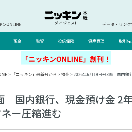
ンONLINE
データ・リンク
預金
融資
投信保険
資産管理
取引先
「ニッキンONLINE」創刊！
OME
>
「ニッキン」最新号から
>
預金
> 2026年6月19日号3面 国
号3面 国内銀行、現金預け金 2
マネー圧縮進む