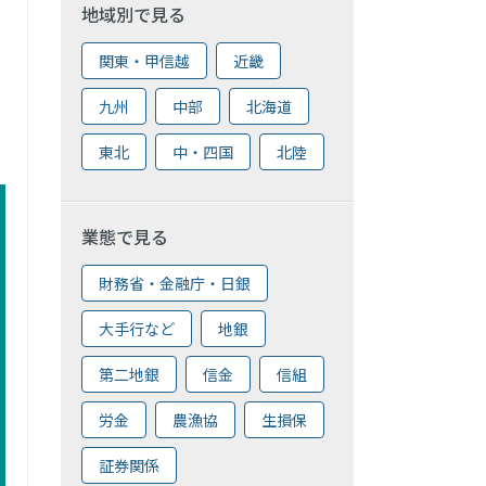
地域別で見る
関東・甲信越
近畿
九州
中部
北海道
東北
中・四国
北陸
業態で見る
財務省・金融庁・日銀
大手行など
地銀
第二地銀
信金
信組
労金
農漁協
生損保
証券関係