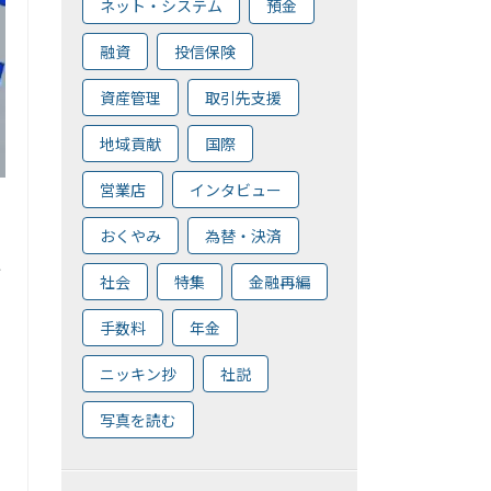
ネット・システム
預金
融資
投信保険
資産管理
取引先支援
地域貢献
国際
営業店
インタビュー
おくやみ
為替・決済
行
社会
特集
金融再編
手数料
年金
ニッキン抄
社説
写真を読む