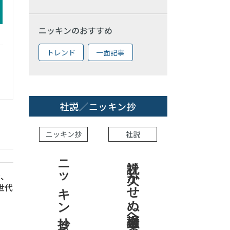
ニッキンのおすすめ
トレンド
一面記事
社説／ニッキン抄
ニッキン抄
社説
ニッキン抄 2026.7.31
社説 欠かせぬ金融市場への目配り
金、
世代