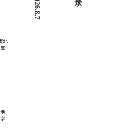
 東北
出支
、地
赤字