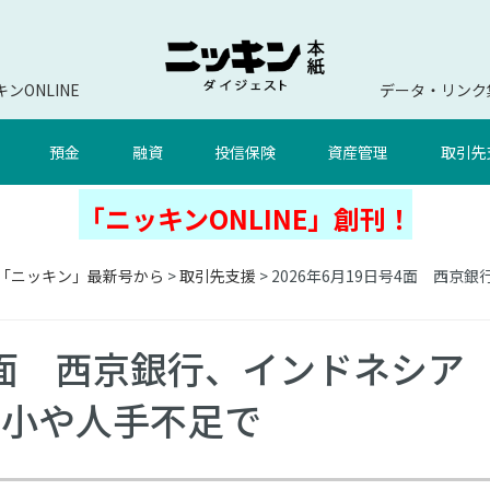
ンONLINE
データ・リンク
預金
融資
投信保険
資産管理
取引先
「ニッキンONLINE」創刊！
「ニッキン」最新号から
>
取引先支援
> 2026年6月19日号4面 西
号4面 西京銀行、インドネシア
縮小や人手不足で