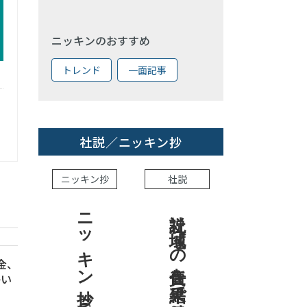
ニッキンのおすすめ
トレンド
一面記事
社説／ニッキン抄
ニッキン抄
社説
ニッキン抄 2026.8.7
社説 地域への責任を結果で示せ
信金、
かい