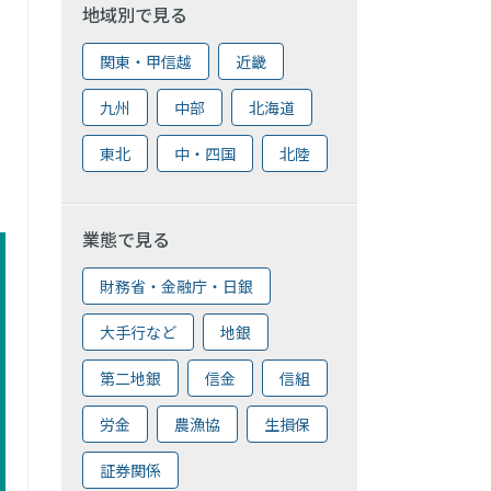
地域別で見る
関東・甲信越
近畿
九州
中部
北海道
東北
中・四国
北陸
業態で見る
財務省・金融庁・日銀
大手行など
地銀
第二地銀
信金
信組
労金
農漁協
生損保
証券関係