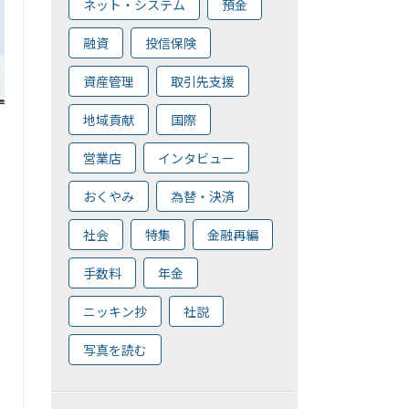
ネット・システム
預金
融資
投信保険
資産管理
取引先支援
地域貢献
国際
営業店
インタビュー
おくやみ
為替・決済
社会
特集
金融再編
手数料
年金
ニッキン抄
社説
写真を読む