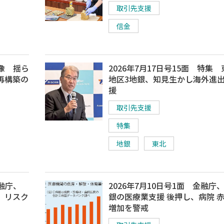
取引先支援
信金
実像 揺ら
2026年7月17日号15面 特集
再構築の
地区3地銀、知見生かし海外進
援
取引先支援
特集
地銀
東北
金融庁、
2026年7月10日号1面 金融庁
、リスク
銀の医療業支援 後押し、病院 
増加を警戒