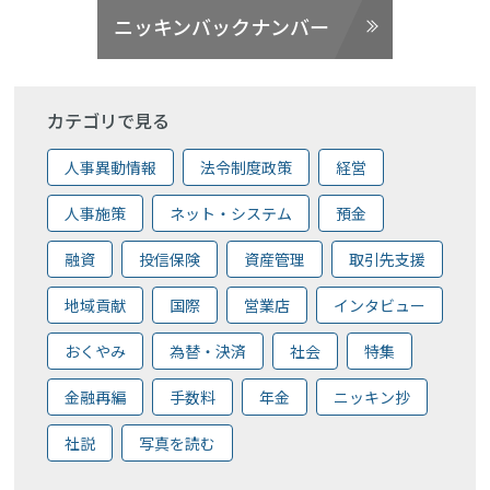
ニッキンバックナンバー
カテゴリで見る
人事異動情報
法令制度政策
経営
人事施策
ネット・システム
預金
融資
投信保険
資産管理
取引先支援
地域貢献
国際
営業店
インタビュー
おくやみ
為替・決済
社会
特集
金融再編
手数料
年金
ニッキン抄
社説
写真を読む