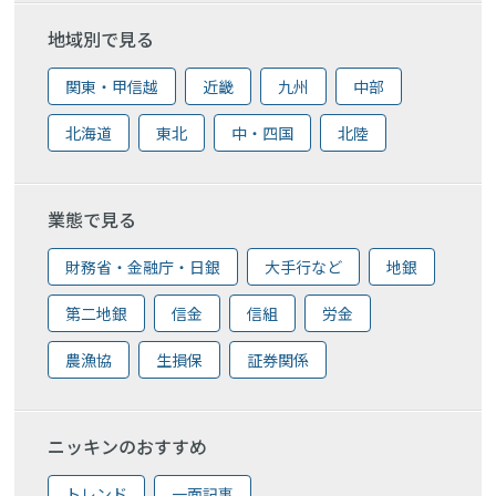
地域別で見る
関東・甲信越
近畿
九州
中部
北海道
東北
中・四国
北陸
業態で見る
財務省・金融庁・日銀
大手行など
地銀
第二地銀
信金
信組
労金
農漁協
生損保
証券関係
ニッキンのおすすめ
トレンド
一面記事