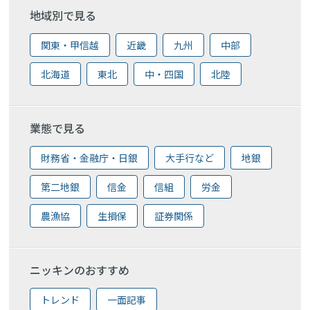
地域別で見る
関東・甲信越
近畿
九州
中部
北海道
東北
中・四国
北陸
業態で見る
財務省・金融庁・日銀
大手行など
地銀
第二地銀
信金
信組
労金
農漁協
生損保
証券関係
ニッキンのおすすめ
トレンド
一面記事