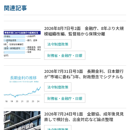
関連記事
2026年8月7日号2面 金融庁、8年ぶり大規
模組織改編、監督局から保険分離
法令制度政策
財務省・金融庁・日銀
2026年7月31日号3面 長期金利、日本銀行
が“市場に委ね”3年、財政懸念でシグナルも
法令制度政策
財務省・金融庁・日銀
2026年7月24日号1面 全銀協、成年後見見
直しで検討会、出金対応など論点整理
法令制度政策