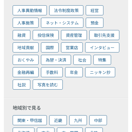
人事異動情報
法令制度政策
経営
人事施策
ネット・システム
預金
融資
投信保険
資産管理
取引先支援
地域貢献
国際
営業店
インタビュー
おくやみ
為替・決済
社会
特集
金融再編
手数料
年金
ニッキン抄
社説
写真を読む
地域別で見る
関東・甲信越
近畿
九州
中部