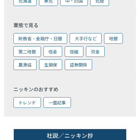
北海道
東北
中・四国
北陸
業態で見る
財務省・金融庁・日銀
大手行など
地銀
第二地銀
信金
信組
労金
農漁協
生損保
証券関係
ニッキンのおすすめ
トレンド
一面記事
社説／ニッキン抄