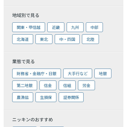
地域別で見る
関東・甲信越
近畿
九州
中部
北海道
東北
中・四国
北陸
業態で見る
財務省・金融庁・日銀
大手行など
地銀
第二地銀
信金
信組
労金
農漁協
生損保
証券関係
ニッキンのおすすめ