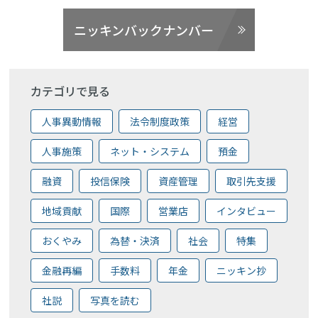
ニッキンバックナンバー
カテゴリで見る
人事異動情報
法令制度政策
経営
人事施策
ネット・システム
預金
融資
投信保険
資産管理
取引先支援
地域貢献
国際
営業店
インタビュー
おくやみ
為替・決済
社会
特集
金融再編
手数料
年金
ニッキン抄
社説
写真を読む