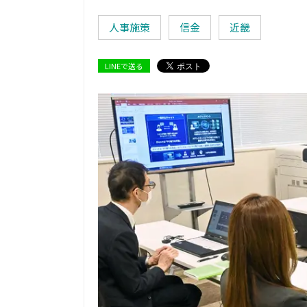
人事施策
信金
近畿
LINEで送る