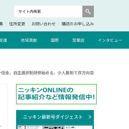
集
住所変更
お問い合わせ
購読のお申し込み
支援
地域貢献
国際
営業店
インタビュー
おおさか信金、自主選択制研修始める、少人数制で双方向型
ニッキン最新号ダイジェスト