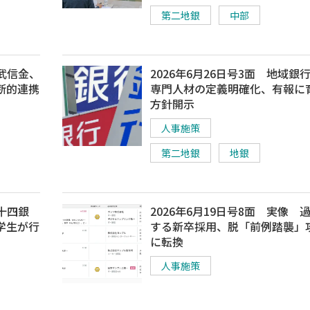
第二地銀
中部
西武信金、
2026年6月26日号3面 地域銀
断的連携
専門人材の定義明確化、有報に
方針開示
人事施策
第二地銀
地銀
百十四銀
2026年6月19日号8面 実像 
学生が行
する新卒採用、脱「前例踏襲」
に転換
人事施策