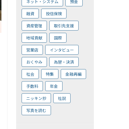
ネット・システム
預金
融資
投信保険
資産管理
取引先支援
地域貢献
国際
営業店
インタビュー
おくやみ
為替・決済
社会
特集
金融再編
手数料
年金
ニッキン抄
社説
写真を読む