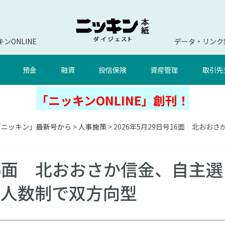
ンONLINE
データ・リンク
預金
融資
投信保険
資産管理
取引先
「ニッキンONLINE」創刊！
「ニッキン」最新号から
>
人事施策
> 2026年5月29日号16面 北
号16面 北おおさか信金、自主選
少人数制で双方向型