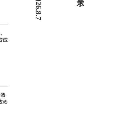
行、
育成
過熱
攻め