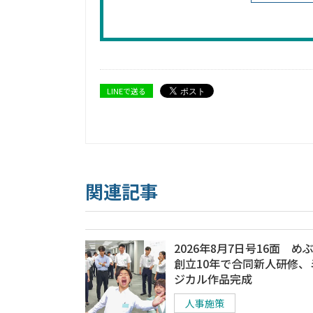
LINEで送る
関連記事
2026年8月7日号16面 め
創立10年で合同新人研修、
ジカル作品完成
人事施策