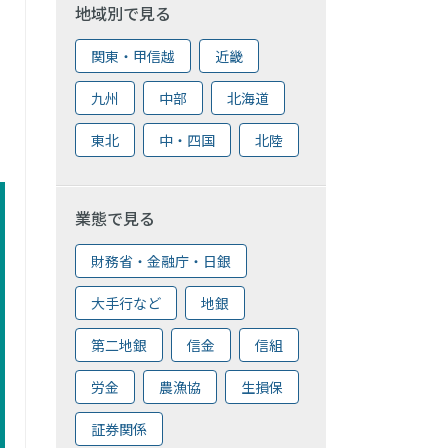
地域別で見る
関東・甲信越
近畿
九州
中部
北海道
東北
中・四国
北陸
業態で見る
財務省・金融庁・日銀
大手行など
地銀
第二地銀
信金
信組
労金
農漁協
生損保
証券関係