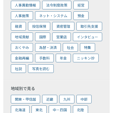
人事異動情報
法令制度政策
経営
人事施策
ネット・システム
預金
融資
投信保険
資産管理
取引先支援
地域貢献
国際
営業店
インタビュー
おくやみ
為替・決済
社会
特集
金融再編
手数料
年金
ニッキン抄
社説
写真を読む
地域別で見る
関東・甲信越
近畿
九州
中部
北海道
東北
中・四国
北陸