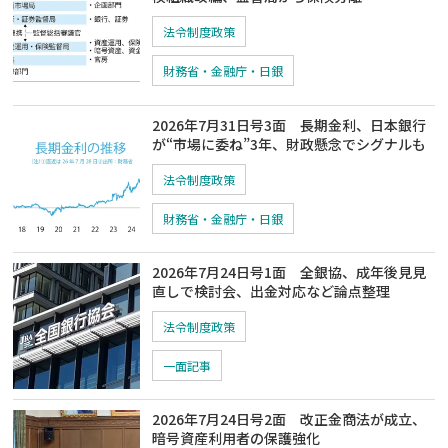
法令制度政策
財務省・金融庁・日銀
2026年7月31日号3面 長期金利、日本銀行
が“市場に委ね”3年、財政懸念でシグナルも
法令制度政策
財務省・金融庁・日銀
2026年7月24日号1面 全銀協、成年後見見
直しで検討会、出金対応など論点整理
法令制度政策
一面記事
2026年7月24日号2面 改正金商法が成立、
暗号資産利用者の保護強化