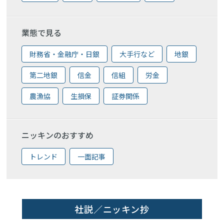
業態で見る
財務省・金融庁・日銀
大手行など
地銀
第二地銀
信金
信組
労金
農漁協
生損保
証券関係
ニッキンのおすすめ
トレンド
一面記事
社説／ニッキン抄