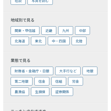
社説
写真を読む
地域別で見る
関東・甲信越
近畿
九州
中部
北海道
東北
中・四国
北陸
業態で見る
財務省・金融庁・日銀
大手行など
地銀
第二地銀
信金
信組
労金
農漁協
生損保
証券関係
ニッキンのおすすめ