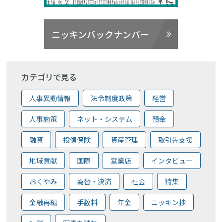
ニッキンバックナンバー
カテゴリで見る
人事異動情報
法令制度政策
経営
人事施策
ネット・システム
預金
融資
投信保険
資産管理
取引先支援
地域貢献
国際
営業店
インタビュー
おくやみ
為替・決済
社会
特集
金融再編
手数料
年金
ニッキン抄