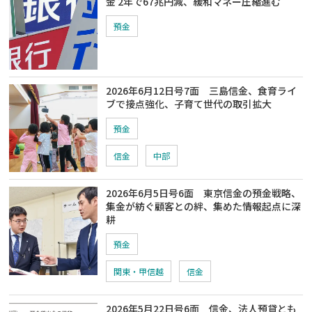
金 2年で67兆円減、緩和マネー圧縮進む
預金
2026年6月12日号7面 三島信金、食育ライ
ブで接点強化、子育て世代の取引拡大
預金
信金
中部
2026年6月5日号6面 東京信金の預金戦略、
集金が紡ぐ顧客との絆、集めた情報起点に深
耕
預金
関東・甲信越
信金
2026年5月22日号6面 信金、法人預貸とも