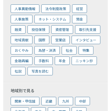
人事異動情報
法令制度政策
経営
人事施策
ネット・システム
預金
融資
投信保険
資産管理
取引先支援
地域貢献
国際
営業店
インタビュー
おくやみ
為替・決済
社会
特集
金融再編
手数料
年金
ニッキン抄
社説
写真を読む
地域別で見る
関東・甲信越
近畿
九州
中部