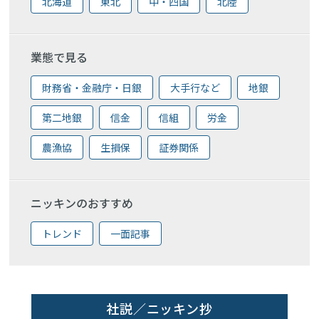
北海道
東北
中・四国
北陸
業態で見る
財務省・金融庁・日銀
大手行など
地銀
第二地銀
信金
信組
労金
農漁協
生損保
証券関係
ニッキンのおすすめ
トレンド
一面記事
社説／ニッキン抄