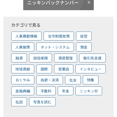
ニッキンバックナンバー
カテゴリで見る
人事異動情報
法令制度政策
経営
人事施策
ネット・システム
預金
融資
投信保険
資産管理
取引先支援
地域貢献
国際
営業店
インタビュー
おくやみ
為替・決済
社会
特集
金融再編
手数料
年金
ニッキン抄
社説
写真を読む