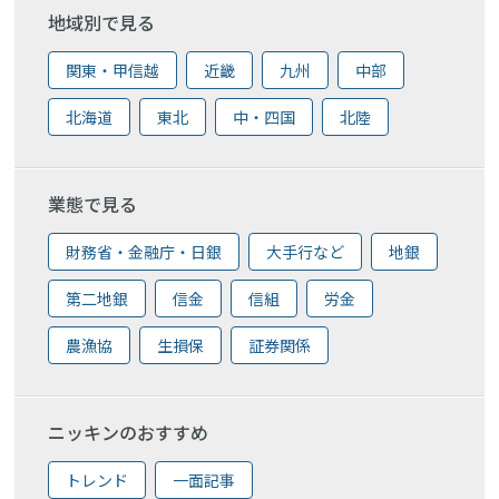
地域別で見る
関東・甲信越
近畿
九州
中部
北海道
東北
中・四国
北陸
業態で見る
財務省・金融庁・日銀
大手行など
地銀
第二地銀
信金
信組
労金
農漁協
生損保
証券関係
ニッキンのおすすめ
トレンド
一面記事