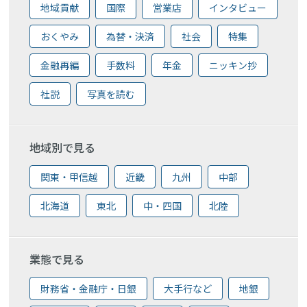
地域貢献
国際
営業店
インタビュー
おくやみ
為替・決済
社会
特集
金融再編
手数料
年金
ニッキン抄
社説
写真を読む
地域別で見る
関東・甲信越
近畿
九州
中部
北海道
東北
中・四国
北陸
業態で見る
財務省・金融庁・日銀
大手行など
地銀