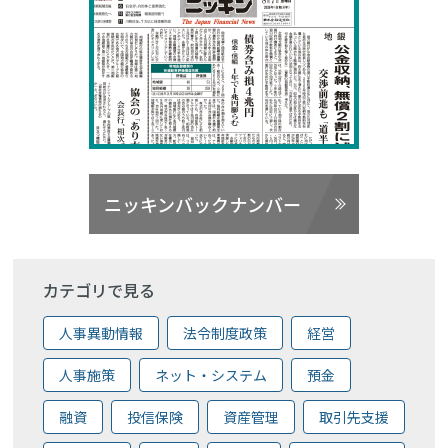
ニッキンバックナンバー
カテゴリで見る
人事異動情報
法令制度政策
経営
人事施策
ネット・システム
預金
融資
投信保険
資産管理
取引先支援