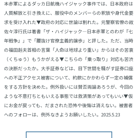
本赤軍によるダッカ日航機ハイジャック事件では、日本政府は
人質解放と引き換えに、服役中のメンバーらの釈放や身代金要
求を受け入れた▼政府の対応に世論は割れた。元警察官僚の故
佐々淳行氏は著書「ザ・ハイジャック―日本赤軍とのわが『七
年戦争』」で「腰抜け官僚主義的譲歩」と評した。ただ、当時
の福田赳夫首相の言葉「人命は地球より重い」からはその苦衷
（くちゅう）もうかがえる▼こちらの「乗っ取り」対応も苦渋
の決断だったか。大手証券などは、目下世間を騒がす証券口座
への不正アクセス被害について、約款にかかわらず一定の補償
をする方針を決めた。例外扱いには賛否両論あろうが、今回の
ような不意打ちともいえる事態では救済策があってもいい▼仮
にお金が戻っても、だまされた恐怖や後悔は消えない。被害者
へのフォローは、例外なきようお願いしたい。2025.5.23