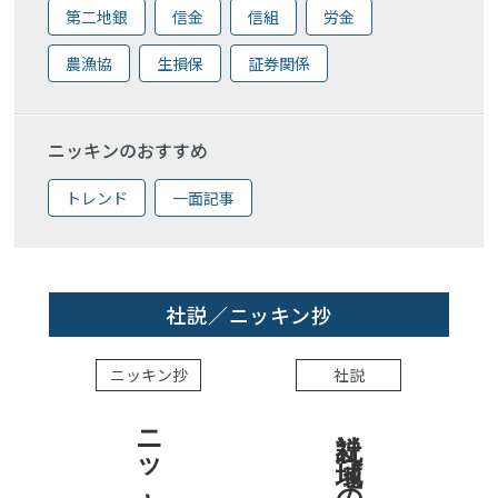
第二地銀
信金
信組
労金
農漁協
生損保
証券関係
ニッキンのおすすめ
トレンド
一面記事
社説／ニッキン抄
ニッキン抄
社説