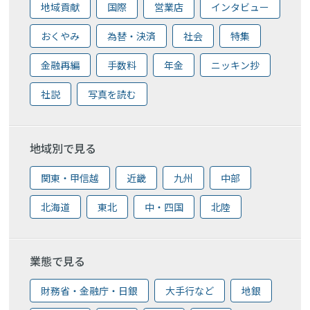
地域貢献
国際
営業店
インタビュー
おくやみ
為替・決済
社会
特集
金融再編
手数料
年金
ニッキン抄
社説
写真を読む
地域別で見る
関東・甲信越
近畿
九州
中部
北海道
東北
中・四国
北陸
業態で見る
財務省・金融庁・日銀
大手行など
地銀