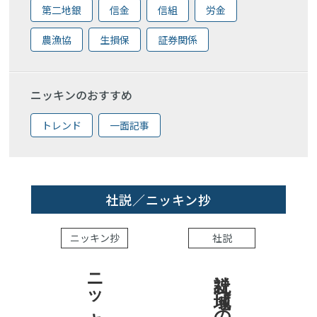
第二地銀
信金
信組
労金
農漁協
生損保
証券関係
ニッキンのおすすめ
トレンド
一面記事
社説／ニッキン抄
ニッキン抄
社説