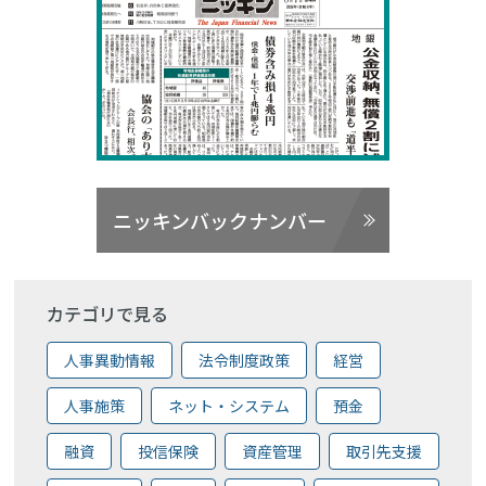
ニッキンバックナンバー
カテゴリで見る
人事異動情報
法令制度政策
経営
人事施策
ネット・システム
預金
融資
投信保険
資産管理
取引先支援