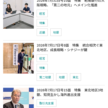
2026年7月31日号10面 特集 紀陽銀行の大
阪戦略、「第二の地元」へメイン化推進
経営
特集
近畿
地銀
2026年7月17日号8面 特集 統合相次ぐ東
北地区、成長戦略・シナジーが鍵
経営
特集
第二地銀
地銀
東北
2026年7月17日号15面 特集 東北地区3地
銀、知見生かし海外進出支援
取引先支援