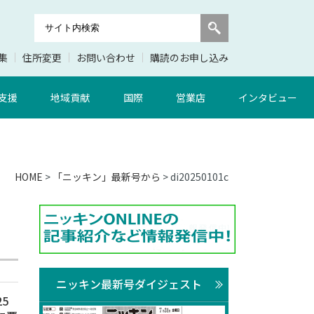
集
住所変更
お問い合わせ
購読のお申し込み
支援
地域貢献
国際
営業店
インタビュー
HOME
>
「ニッキン」最新号から
> di20250101c
ニッキン最新号ダイジェスト
5