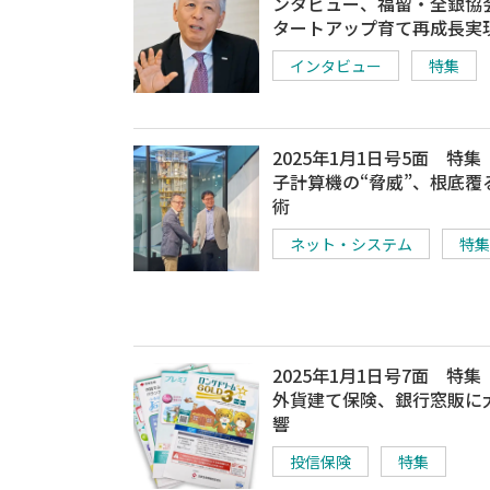
ンタビュー、福留・全銀協
タートアップ育て再成長実
インタビュー
特集
2025年1月1日号5面 特
子計算機の“脅威”、根底覆
術
ネット・システム
特集
2025年1月1日号7面 特
外貨建て保険、銀行窓販に
響
投信保険
特集