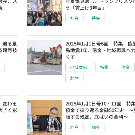
会長、ス
年景気見通し、トランプリスク
現
う「賃上げ3年目」
社会
特集
集 迫る量
2025年1月1日号6面 特集 能
る暗号技
島地震1年、信金・地域再興へ
くす
地域貢献
特集
信金
北陸
集 変わる
2025年1月1日号10・11面 
大きく影
預金で振り返る金融50年史 ～
張する残高、底ばいの金利～
経営
預金