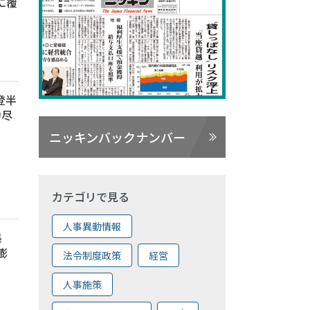
に覆
登半
力尽
ニッキンバックナンバー
カテゴリで見る
人事異動情報
特集
膨
法令制度政策
経営
人事施策