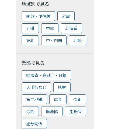
地域別で見る
関東・甲信越
近畿
九州
中部
北海道
東北
中・四国
北陸
業態で見る
財務省・金融庁・日銀
大手行など
地銀
第二地銀
信金
信組
労金
農漁協
生損保
証券関係