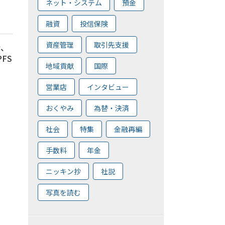
ネット・システム
預金
融資
投信保険
資産管理
取引先支援
行、
FS
地域貢献
国際
営業店
インタビュー
おくやみ
為替・決済
社会
特集
金融再編
手数料
年金
ニッキン抄
社説
写真を読む