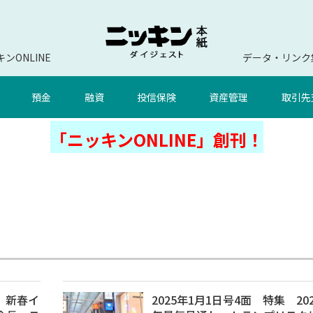
ンONLINE
データ・リンク
預金
融資
投信保険
資産管理
取引先
「ニッキンONLINE」創刊！
集 新春イ
2025年1月1日号4面 特集 202