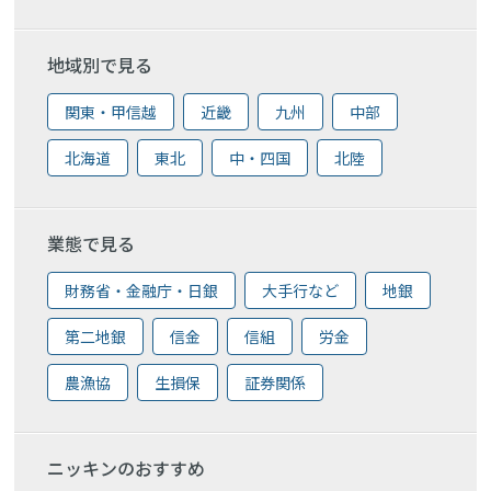
地域別で見る
関東・甲信越
近畿
九州
中部
北海道
東北
中・四国
北陸
業態で見る
財務省・金融庁・日銀
大手行など
地銀
第二地銀
信金
信組
労金
農漁協
生損保
証券関係
ニッキンのおすすめ