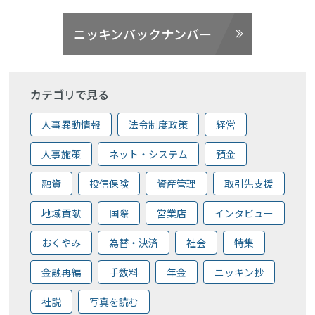
ニッキンバックナンバー
カテゴリで見る
人事異動情報
法令制度政策
経営
人事施策
ネット・システム
預金
融資
投信保険
資産管理
取引先支援
地域貢献
国際
営業店
インタビュー
おくやみ
為替・決済
社会
特集
金融再編
手数料
年金
ニッキン抄
社説
写真を読む