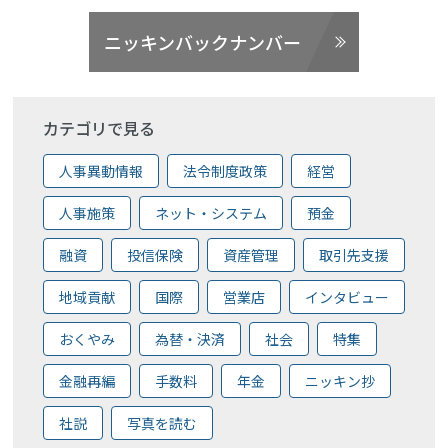
ニッキンバックナンバー
カテゴリで見る
人事異動情報
法令制度政策
経営
人事施策
ネット・システム
預金
融資
投信保険
資産管理
取引先支援
地域貢献
国際
営業店
インタビュー
おくやみ
為替・決済
社会
特集
金融再編
手数料
年金
ニッキン抄
社説
写真を読む