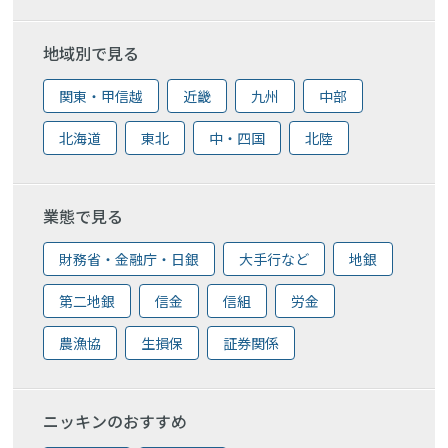
地域別で見る
関東・甲信越
近畿
九州
中部
北海道
東北
中・四国
北陸
業態で見る
財務省・金融庁・日銀
大手行など
地銀
第二地銀
信金
信組
労金
農漁協
生損保
証券関係
ニッキンのおすすめ