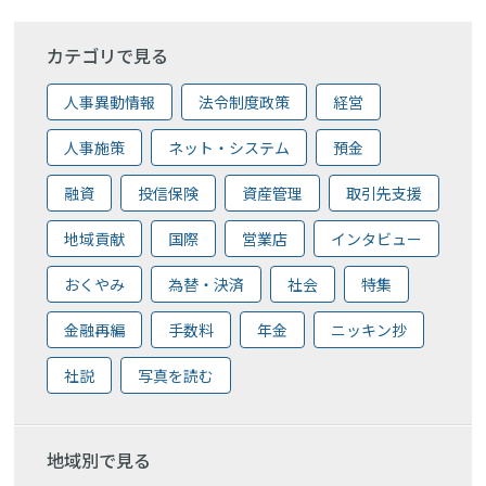
カテゴリで見る
人事異動情報
法令制度政策
経営
人事施策
ネット・システム
預金
融資
投信保険
資産管理
取引先支援
地域貢献
国際
営業店
インタビュー
おくやみ
為替・決済
社会
特集
金融再編
手数料
年金
ニッキン抄
社説
写真を読む
地域別で見る