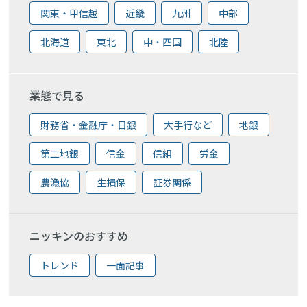
関東・甲信越
近畿
九州
中部
北海道
東北
中・四国
北陸
業態で見る
財務省・金融庁・日銀
大手行など
地銀
第二地銀
信金
信組
労金
農漁協
生損保
証券関係
ニッキンのおすすめ
トレンド
一面記事