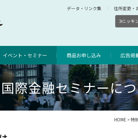
データ・リンク集
住所変更・
ニッキン
イベント・セミナー
商品お申し込み
広告掲
別国際金融セミナーにつ
HOME
>
特
は