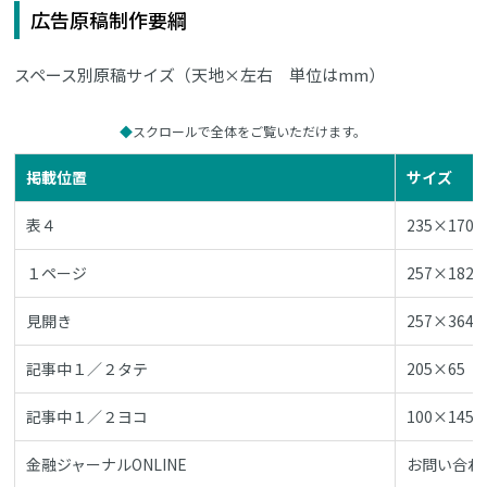
広告原稿制作要綱
スペース別原稿サイズ（天地×左右 単位はmm）
スクロールで全体をご覧いただけます。
掲載位置
サイズ
表４
235×170
１ページ
257×182
見開き
257×364
記事中１／２タテ
205×65
記事中１／２ヨコ
100×145
金融ジャーナルONLINE
お問い合わ