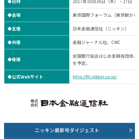
◆日時
2017年10月26日（木）・27日（
◆会場
東京国際フォーラム（東京駅から
◆主催
日本金融通信社（ニッキン）
◆共催
金融ジャーナル社、CMC
全国銀行協会はじめ金融各団体、金
◆後援
を予定。
◆公式Webサイト
http://fit.nikkin.co.jp/
ニッキン最新号ダイジェスト